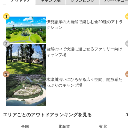
アウトドア
キャンプ場
グランピング
バーベキュ
伊勢志摩の大自然で楽しむ全20種のアトラ
クション
自然の中で快適に過ごせるファミリー向け
キャンプ場
木津川沿いにひろがる広々空間、開放感た
っぷりのキャンプ場
エリアごとのアウトドアランキングを見る
全国
北海道
東北