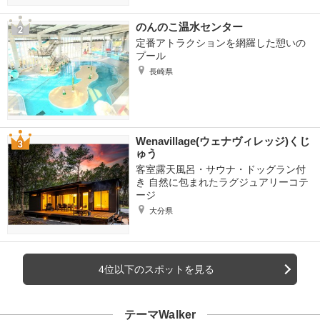
のんのこ温水センター
定番アトラクションを網羅した憩いの
プール
長崎県
Wenavillage(ウェナヴィレッジ)くじ
ゅう
客室露天風呂・サウナ・ドッグラン付
き 自然に包まれたラグジュアリーコテ
ージ
大分県
4位以下のスポットを見る
テーマWalker