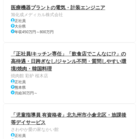
医療機器プラントの電気・計装エンジニア
旭化成メディカル株式会社
正社員
大分県
年収450万円～800万円
「正社員/キッチン専任」「飲食店でこんなに!?」の
高待遇・日跨ぎなし/ジャンル不問・質問しやすい環
境/焼肉・韓国料理
焼肉館 彩炉 桜木店
正社員
熊本県
月給30万円～
「児童指導員 有資格者」北九州市小倉北区・放課後
等デイサービス
さわやか愛の家なかい館
正社員