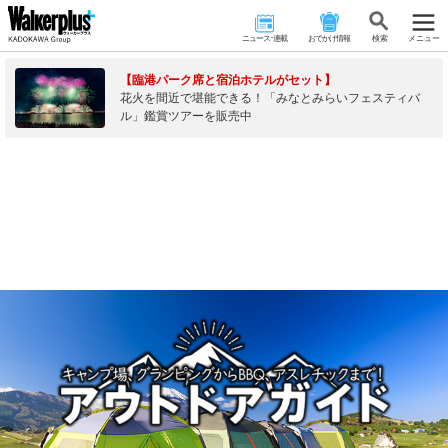
ニュース･連載
おでかけ情報
検 索
メニュー
【臨港パーク席と宿泊ホテルがセット】
花火を間近で堪能できる！「みなとみらいフェスティバ
ル」鑑賞ツアーを販売中