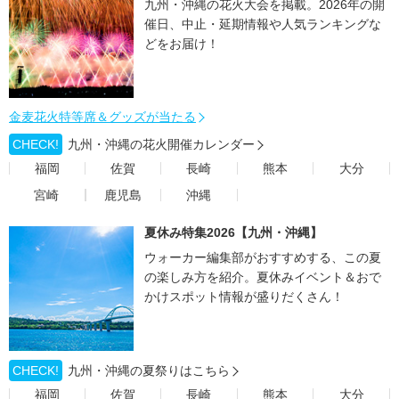
九州・沖縄の花火大会を掲載。2026年の開
催日、中止・延期情報や人気ランキングな
どをお届け！
金麦花火特等席＆グッズが当たる
CHECK!
九州・沖縄の花火開催カレンダー
福岡
佐賀
長崎
熊本
大分
宮崎
鹿児島
沖縄
夏休み特集2026【九州・沖縄】
ウォーカー編集部がおすすめする、この夏
の楽しみ方を紹介。夏休みイベント＆おで
かけスポット情報が盛りだくさん！
CHECK!
九州・沖縄の夏祭りはこちら
福岡
佐賀
長崎
熊本
大分