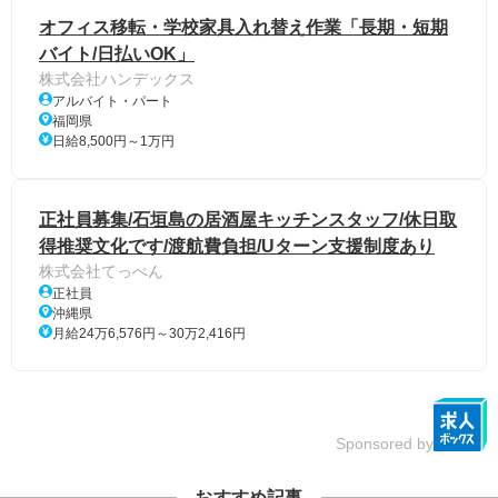
オフィス移転・学校家具入れ替え作業「長期・短期
バイト/日払いOK」
株式会社ハンデックス
アルバイト・パート
福岡県
日給8,500円～1万円
正社員募集/石垣島の居酒屋キッチンスタッフ/休日取
得推奨文化です/渡航費負担/Uターン支援制度あり
株式会社てっぺん
正社員
沖縄県
月給24万6,576円～30万2,416円
Sponsored by
おすすめ記事