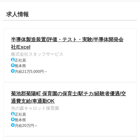
求人情報
半導体製造装置/評価・テスト・実験/半導体開発会
社/Excel
株式会社スタッフサービス
正社員
熊本県
月給21万5,000円～
菊池郡菊陽町 保育園の保育士/駅チカ/経験者優遇/交
通費支給/車通勤OK
光の森キャロット保育園
正社員
熊本県
月給20万円～