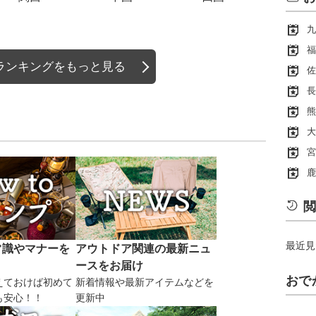
九
福
ランキングをもっと見る
佐
長
熊
大
宮
鹿
閲
最近見
常識やマナーを
アウトドア関連の最新ニュ
ースをお届け
おで
えておけば初めて
新着情報や最新アイテムなどを
も安心！！
更新中