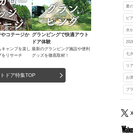
夏
ビ
水
ジやコテージか
グランピングで快適アウト
ドア体験
20
もキャンプを楽し
最新のグランピング施設や便利
七
プをリサーチ
グッズを徹底取材！
リ
トドア特集TOP
お
プ