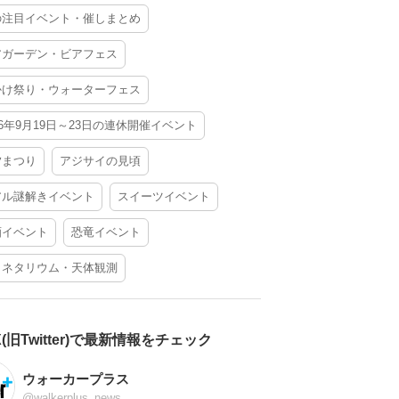
の注目イベント・催しまとめ
アガーデン・ビアフェス
かけ祭り・ウォーターフェス
26年9月19日～23日の連休開催イベント
夕まつり
アジサイの見頃
アル謎解きイベント
スイーツイベント
酒イベント
恐竜イベント
ラネタリウム・天体観測
X(旧Twitter)で最新情報をチェック
ウォーカープラス
@walkerplus_news