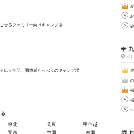
夏
お
ごせるファミリー向けキャンプ場
砂
九
8月
る広々空間、開放感たっぷりのキャンプ場
佐
の
福
福
ベ
見る
エリアご
東北
関東
甲信越
お
関西
中国
四国