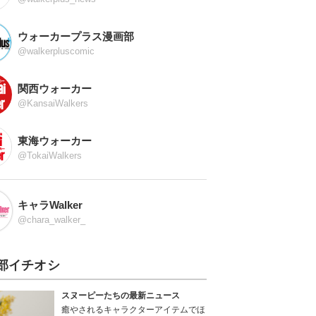
ウォーカープラス漫画部
@walkerpluscomic
関西ウォーカー
@KansaiWalkers
東海ウォーカー
@TokaiWalkers
キャラWalker
@chara_walker_
部イチオシ
スヌーピーたちの最新ニュース
癒やされるキャラクターアイテムでほ