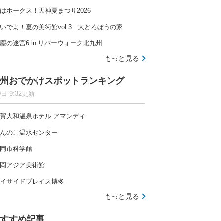
はホークス！天神夏まつり2026
いでよ！夏の美術館vol.3 大どろぼうの家
自然の中で快適に過ごせるファミリー向けキャンプ場
塵の迷宮6 in リバーウォーク北九州
もっと見る
州おでかけスポットランキング
9日 9:32更新
木津川沿いにひろがる広々空間、開放感たっぷりのキャ
賀大和温泉ホテル アマンディ
んのこ温水センター
岡市科学館
岡アジア美術館
イサイドプレイス博多
とのキャンプ場ランキングを見る
もっと見る
全国
北海道
東北
関東
すすめ記事
北陸
東海
関西
中国