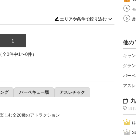
モ
エリアや条件で絞り込む
農
1
他の
1（全0件中1〜0件）
キャン
グラン
バーベ
アスレ
ング
バーベキュー場
アスレチック
九
8月
楽しむ全20種のアトラクション
は
S