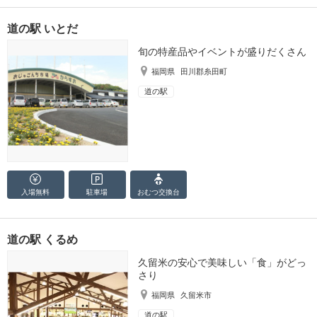
道の駅 いとだ
旬の特産品やイベントが盛りだくさん
福岡県
田川郡糸田町
道の駅
入場無料
駐車場
おむつ
交換台
道の駅 くるめ
久留米の安心で美味しい「食」がどっ
さり
福岡県
久留米市
道の駅