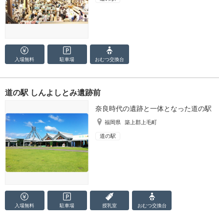
入場無料
駐車場
おむつ
交換台
道の駅 しんよしとみ遺跡前
奈良時代の遺跡と一体となった道の駅
福岡県
築上郡上毛町
道の駅
入場無料
駐車場
授乳室
おむつ
交換台