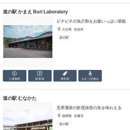
道の駅 かまえ Buri Laboratory
ピチピチの魚介類をお腹いっぱい堪能
大分県
佐伯市
道の駅
入場無料
駐車場
授乳室
おむつ
交換台
道の駅 むなかた
玄界灘産の鮮度抜群の魚を味わえる
福岡県
宗像市
道の駅