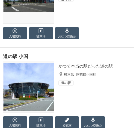
入場無料
駐車場
おむつ
交換台
道の駅 小国
かつて本当の駅だった道の駅
熊本県
阿蘇郡小国町
道の駅
入場無料
駐車場
授乳室
おむつ
交換台