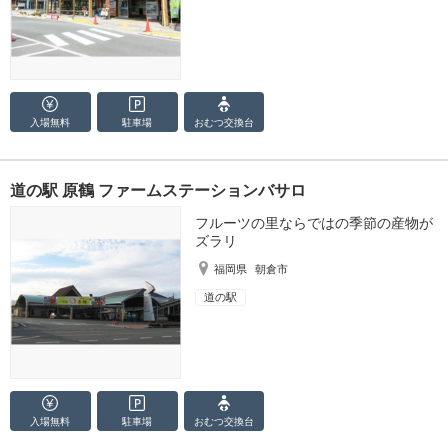
入場無料
駐車場
おむつ
交換台
道の駅 原鶴 ファームステーションバサロ
フルーツの里ならではの季節の産物が
ズラリ
福岡県
朝倉市
道の駅
入場無料
駐車場
おむつ
交換台