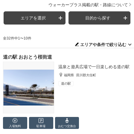
ウォーカープラス掲載の駅・路線について
エリアを選択
目的から探す
全32件中1〜10件
エリアや条件で絞り込む
道の駅 おおとう桜街道
温泉と遊具広場で一日楽しめる道の駅
福岡県
田川郡大任町
道の駅
入場無料
駐車場
おむつ
交換台