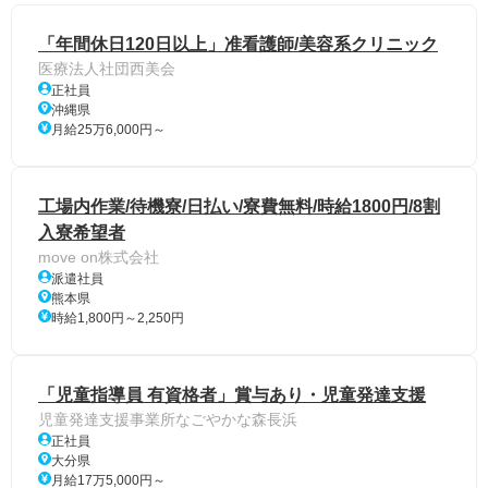
「年間休日120日以上」准看護師/美容系クリニック
医療法人社団西美会
正社員
沖縄県
月給25万6,000円～
工場内作業/待機寮/日払い/寮費無料/時給1800円/8割
入寮希望者
move on株式会社
派遣社員
熊本県
時給1,800円～2,250円
「児童指導員 有資格者」賞与あり・児童発達支援
児童発達支援事業所なごやかな森長浜
正社員
大分県
月給17万5,000円～