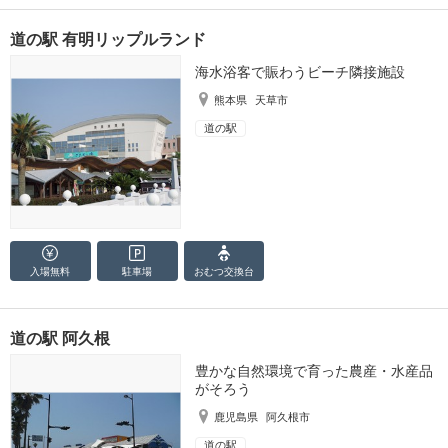
道の駅 有明リップルランド
海水浴客で賑わうビーチ隣接施設
熊本県
天草市
道の駅
入場無料
駐車場
おむつ
交換台
道の駅 阿久根
豊かな自然環境で育った農産・水産品
がそろう
鹿児島県
阿久根市
道の駅