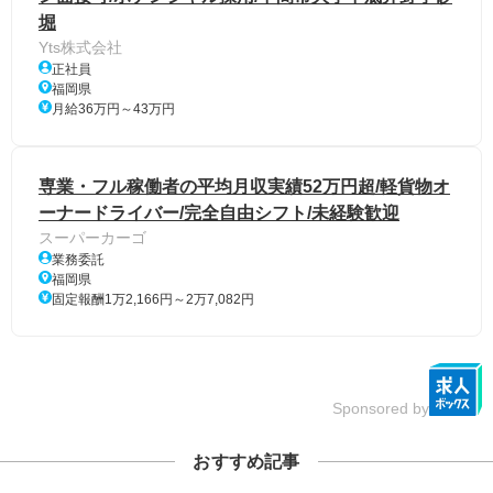
堀
Yts株式会社
正社員
福岡県
月給36万円～43万円
専業・フル稼働者の平均月収実績52万円超/軽貨物オ
ーナードライバー/完全自由シフト/未経験歓迎
スーパーカーゴ
業務委託
福岡県
固定報酬1万2,166円～2万7,082円
Sponsored by
おすすめ記事