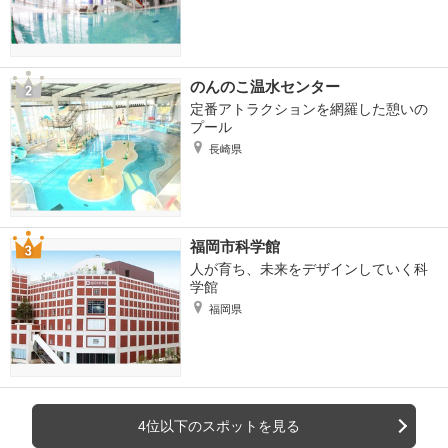
のんのこ温水センター
定番アトラクションを網羅した憩いの
プール
長崎県
福岡市科学館
人が育ち、未来をデザインしていく科
学館
福岡県
4位以下のスポットを見る