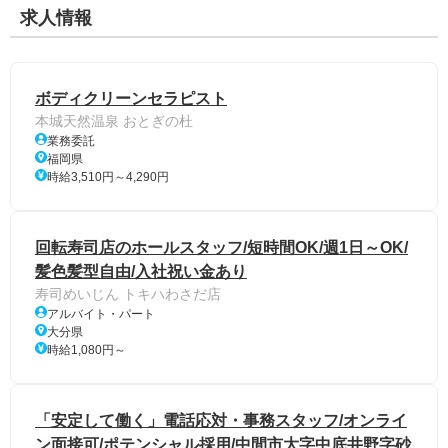
求人情報
ボディクリーンセラピスト
本城天然温泉 おとぎの杜
業務委託
福岡県
時給3,510円～4,290円
回転寿司店のホールスタッフ/短時間OK/週1日～OK/
髪色髪型自由/入社祝い金あり
寿司めいじん トキハわさだ店
アルバイト・パート
大分県
時給1,080円～
「安定して働く」電話応対・事務スタッフ/オンライ
ン面接可/ポテンシャル採用/中間市大字中底井野字砂