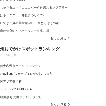
じゅう＆ユネスコエコパーク体感スタンプラリー
はホークス！天神夏まつり2026
いでよ！夏の美術館vol.3 大どろぼうの家
塵の迷宮6 in リバーウォーク北九州
もっと見る
州おでかけスポットランキング
6日 9:32更新
賀大和温泉ホテル アマンディ
enavillage(ウェナヴィレッジ)くじゅう
岡アジア美術館
OSS E・ZO FUKUOKA
府温泉 杉乃井ホテル アクアビート
もっと見る