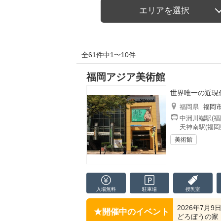
エリアを選択
全61件中1〜10件
福岡アジア美術館
世界唯一の近現
福岡県
福岡
中洲川端駅(福
天神南駅(福岡
美術館
入場無料
駐車場
授乳室
2026年7月9
開催中のイベント
どろぼうの家