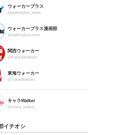
ウォーカープラス
@walkerplus_news
ウォーカープラス漫画部
@walkerpluscomic
関西ウォーカー
@KansaiWalkers
東海ウォーカー
@TokaiWalkers
キャラWalker
@chara_walker_
部イチオシ