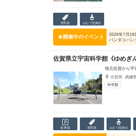
授乳室
おむつ
交換台
2026年7月
開催中のイベント
パンダコパン
佐賀県立宇宙科学館《ゆめぎ
地元佐賀から宇
佐賀県
武雄
科学館
駐車場
授乳室
おむつ
交換台