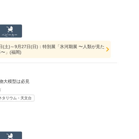
ベビーカー
18日(土)～9月27日(日)：特別展「氷河期展 〜人類が見た
〜」(福岡)
実物大模型は必見
市
ネタリウム・天文台