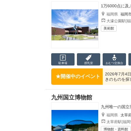
1万6000点に
福岡県
福岡
大濠公園駅(福
美術館
駐車場
授乳室
おむつ
交換台
2026年7月
開催中のイベント
きのものを探し
九州国立博物館
九州唯一の国立
福岡県
太宰
太宰府駅(福岡
博物館・資料館