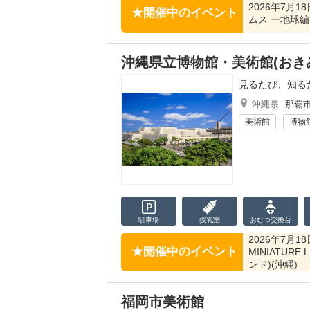
2026年7月1
開催中のイベント
ムス ー地球
沖縄県立博物館・美術館(おき
見るたび、知る
沖縄県
那覇
美術館
博物
駐車場
授乳室
おむつ
交換台
2026年7月
開催中のイベント
MINIATUR
ンド)(沖縄)
福岡市美術館