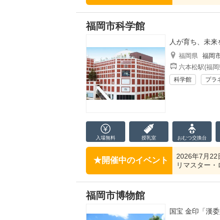
福岡市科学館
人が育ち、未来
福岡県
福岡
六本松駅(福岡
科学館
プラ
入場無料
授乳室
おむつ
交換台
2026年7月
開催中のイベント
リマスター・
福岡市博物館
国宝 金印「漢