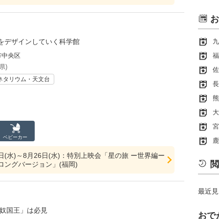
お
をデザインしていく科学館
九
市中央区
福
県)
佐
ネタリウム・天文台
長
熊
大
宮
ベビーカー
鹿
22日(水)～8月26日(水)：特別上映会「星の旅 ー世界編ー
閲
ロングバージョン」(福岡)
最近見
委奴国王」は必見
おで