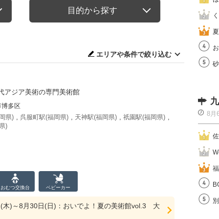
目的から探す
く
夏
お
エリアや条件で絞り込む
砂
代アジア美術の専門美術館
九
市博多区
8月
岡県)
,
呉服町駅(福岡県)
,
天神駅(福岡県)
,
祇園駅(福岡県)
,
県)
佐
W
福
B
おむつ
交換台
ベビーカー
別
日(木)～8月30日(日)：おいでよ！夏の美術館vol.3 大