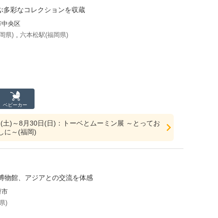
及ぶ多彩なコレクションを収蔵
市中央区
岡県)
,
六本松駅(福岡県)
ベビーカー
4日(土)～8月30日(日)：トーベとムーミン展 ～とってお
に～(福岡)
博物館、アジアとの交流を体感
府市
県)