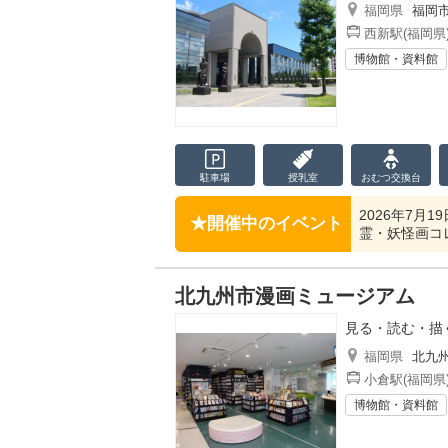
福岡県
福岡
西新駅(福岡県
博物館・資料館
駐車場
授乳室
おむつ
交換台
2026年7月
開催中のイベント
霊・妖怪画コ
北九州市漫画ミュージアム
見る・読む・描
福岡県
北九
小倉駅(福岡県
博物館・資料館