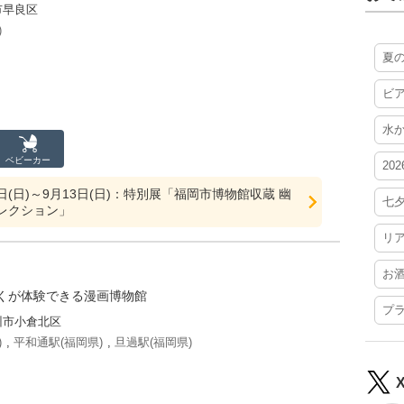
市早良区
)
夏
ビ
水
ベビーカー
20
19日(日)～9月13日(日)：特別展「福岡市博物館収蔵 幽
七
レクション」
リ
お
くが体験できる漫画博物館
プ
州市小倉北区
)
,
平和通駅(福岡県)
,
旦過駅(福岡県)