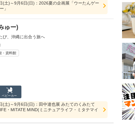
8日(土)～9月6日(日)：2026夏の企画展「ウーたんゲー
編ー」
みゅー)
たび、沖縄に出合う旅へ
市
館・資料館
ベビーカー
18日(土)～9月6日(日)：田中達也展 みたてのくみたて
E LIFE・MITATE MIND(ミニチュアライフ・ミタテマイ