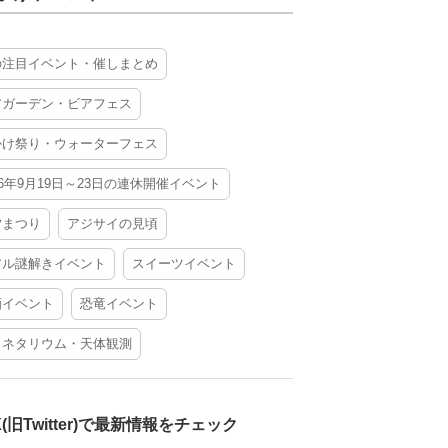
の注目イベント・催しまとめ
アガーデン・ビアフェス
かけ祭り・ウォーターフェス
26年9月19日～23日の連休開催イベント
夕まつり
アジサイの見頃
アル謎解きイベント
スイーツイベント
酒イベント
恐竜イベント
ラネタリウム・天体観測
X(旧Twitter)で最新情報をチェック