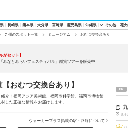
県
長崎県
熊本県
大分県
宮崎県
鹿児島県
沖縄県
その他
花火
九州のスポット一覧
ミュージアム
おむつ交換台あり
ルがセット】
「みなとみらいフェスティバル」鑑賞ツアーを販売中
覧【おむつ交換台あり】
を紹介！福岡アジア美術館、福岡市科学館、福岡市博物館
取材した正確な情報をお届けします。
九
8月
ウォーカープラス掲載の駅・路線について
は