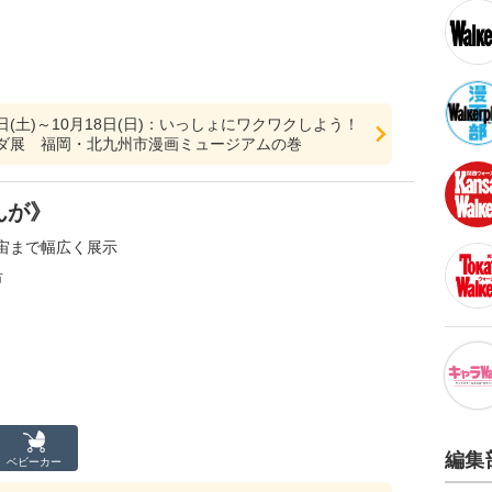
18日(土)～10月18日(日)：いっしょにワクワクしよう！
ダ展 福岡・北九州市漫画ミュージアムの巻
んが》
宙まで幅広く展示
市
編集
ベビーカー