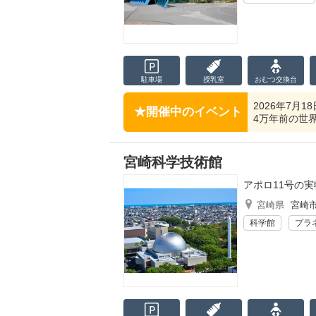
駐車場
授乳室
おむつ
交換台
2026年7月
開催中のイベント
4万年前の世界
宮崎科学技術館
アポロ11号の
宮崎県
宮崎
科学館
プラ