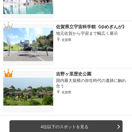
佐賀県立宇宙科学館《ゆめぎんが》
地元佐賀から宇宙まで幅広く展示
佐賀県
吉野ヶ里歴史公園
国内最大規模の弥生時代の遺跡に触れ
合う
佐賀県
4位以下のスポットを見る