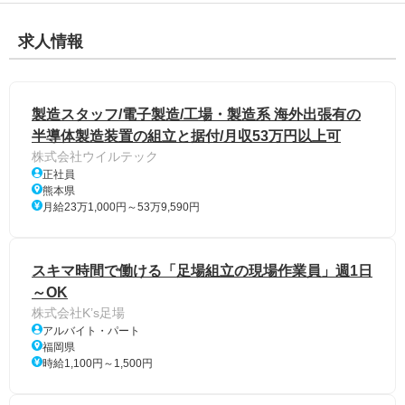
求人情報
製造スタッフ/電子製造/工場・製造系 海外出張有の
半導体製造装置の組立と据付/月収53万円以上可
株式会社ウイルテック
正社員
熊本県
月給23万1,000円～53万9,590円
スキマ時間で働ける「足場組立の現場作業員」週1日
～OK
株式会社K’s足場
アルバイト・パート
福岡県
時給1,100円～1,500円