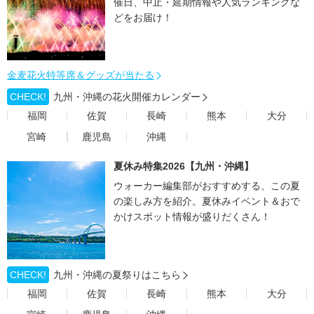
催日、中止・延期情報や人気ランキングな
どをお届け！
金麦花火特等席＆グッズが当たる
CHECK!
九州・沖縄の花火開催カレンダー
福岡
佐賀
長崎
熊本
大分
宮崎
鹿児島
沖縄
夏休み特集2026【九州・沖縄】
ウォーカー編集部がおすすめする、この夏
の楽しみ方を紹介。夏休みイベント＆おで
かけスポット情報が盛りだくさん！
CHECK!
九州・沖縄の夏祭りはこちら
福岡
佐賀
長崎
熊本
大分