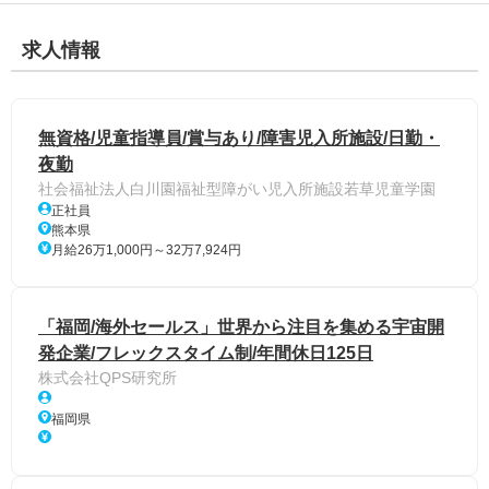
求人情報
無資格/児童指導員/賞与あり/障害児入所施設/日勤・
夜勤
社会福祉法人白川園福祉型障がい児入所施設若草児童学園
正社員
熊本県
月給26万1,000円～32万7,924円
「福岡/海外セールス」世界から注目を集める宇宙開
発企業/フレックスタイム制/年間休日125日
株式会社QPS研究所
福岡県