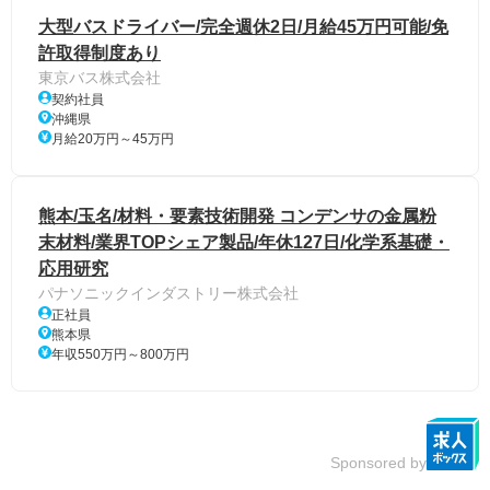
大型バスドライバー/完全週休2日/月給45万円可能/免
許取得制度あり
東京バス株式会社
契約社員
沖縄県
月給20万円～45万円
熊本/玉名/材料・要素技術開発 コンデンサの金属粉
末材料/業界TOPシェア製品/年休127日/化学系基礎・
応用研究
パナソニックインダストリー株式会社
正社員
熊本県
年収550万円～800万円
Sponsored by