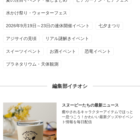
夏の注目イベント・催しまとめ
ビアガーデン・ビアフェス
水かけ祭り・ウォーターフェス
2026年9月19日～23日の連休開催イベント
七夕まつり
アジサイの見頃
リアル謎解きイベント
スイーツイベント
お酒イベント
恐竜イベント
プラネタリウム・天体観測
編集部イチオシ
スヌーピーたちの最新ニュース
癒やされるキャラクターアイテムでほっと
一息つこう！かわいい最新グッズやイベン
ト情報を毎日配信