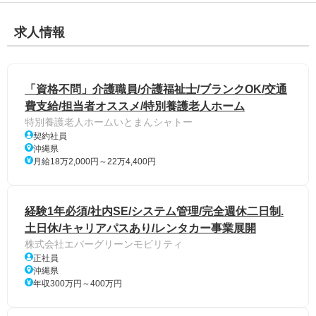
求人情報
「資格不問」介護職員/介護福祉士/ブランクOK/交通
費支給/担当者オススメ/特別養護老人ホーム
特別養護老人ホームいとまんシャトー
契約社員
沖縄県
月給18万2,000円～22万4,400円
経験1年必須/社内SE/システム管理/完全週休二日制.
土日休/キャリアパスあり/レンタカー事業展開
株式会社エバーグリーンモビリティ
正社員
沖縄県
年収300万円～400万円