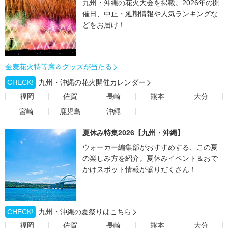
九州・沖縄の花火大会を掲載。2026年の開
催日、中止・延期情報や人気ランキングな
どをお届け！
金麦花火特等席＆グッズが当たる
CHECK!
九州・沖縄の花火開催カレンダー
福岡
佐賀
長崎
熊本
大分
宮崎
鹿児島
沖縄
夏休み特集2026【九州・沖縄】
ウォーカー編集部がおすすめする、この夏
の楽しみ方を紹介。夏休みイベント＆おで
かけスポット情報が盛りだくさん！
CHECK!
九州・沖縄の夏祭りはこちら
福岡
佐賀
長崎
熊本
大分