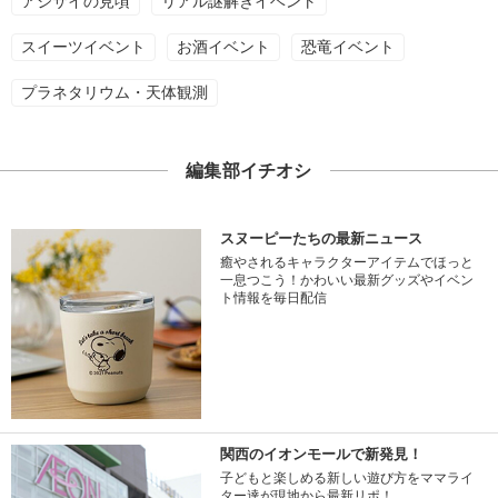
アジサイの見頃
リアル謎解きイベント
スイーツイベント
お酒イベント
恐竜イベント
プラネタリウム・天体観測
編集部イチオシ
スヌーピーたちの最新ニュース
癒やされるキャラクターアイテムでほっと
一息つこう！かわいい最新グッズやイベン
ト情報を毎日配信
関西のイオンモールで新発見！
子どもと楽しめる新しい遊び方をママライ
ター達が現地から最新リポ！