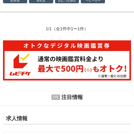
駐車場
授乳室
おむつ
交換台
ベビーカー
1/1
（全1件中1〜1件）
注目情報
求人情報