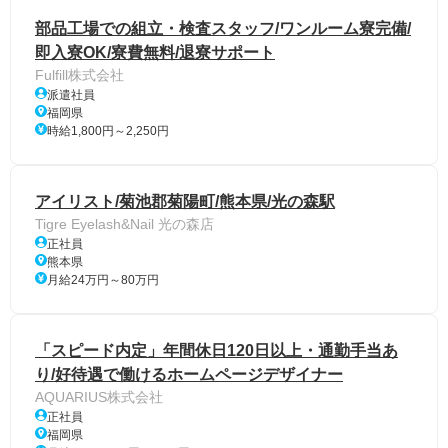
部品工場での組立・検査スタッフ/ワンルーム寮完備/
即入寮OK/寮費無料/退寮サポート
Fulfill株式会社
派遣社員
福岡県
時給1,800円～2,250円
アイリスト/菊池郡菊陽町/熊本県/光の森駅
Tigre Eyelash&Nail 光の森店
正社員
熊本県
月給24万円～80万円
「スピード内定」年間休日120日以上・通勤手当あ
り/好待遇で働けるホームページデザイナー
AQUARIUS株式会社
正社員
福岡県