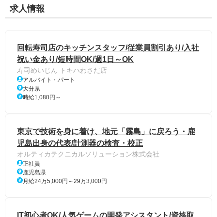
求人情報
回転寿司店のキッチンスタッフ/従業員割引あり/入社
祝い金あり/短時間OK/週1日～OK
寿司めいじん トキハわさだ店
アルバイト・パート
大分県
時給1,080円～
東京で技術を身に着け、地元「霧島」に戻ろう・鹿
児島出身の代表/計測器の検査・校正
オルティカテクニカルソリューション株式会社
正社員
鹿児島県
月給24万5,000円～29万3,000円
IT初心者OK/人気ゲームの開発アシスタント/資格取