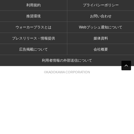
利用規約
プライバシーポリシー
推奨環境
お問い合わせ
ウォーカープラスとは
Webプッシュ通知について
プレスリリース・情報提供
媒体資料
広告掲載について
会社概要
利用者情報の外部送信について
©KADOKAWA CORPORATION