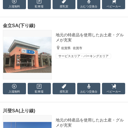
入場無料
駐車場
授乳室
おむつ
交換台
ベビーカー
金立SA(下り線)
地元の特産品を使用したお土産・グル
メが充実
佐賀県
佐賀市
サービスエリア・パーキングエリア
入場無料
駐車場
授乳室
おむつ
交換台
ベビーカー
川登SA(上り線)
地元の特産品を使用したお土産・グル
メが充実