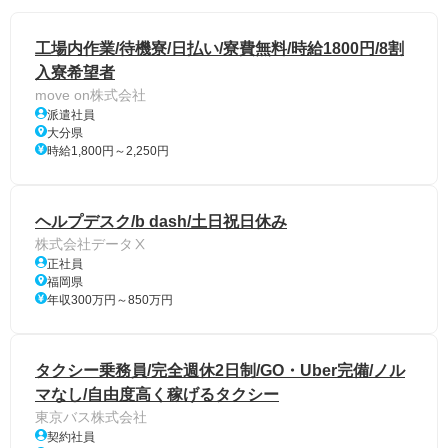
工場内作業/待機寮/日払い/寮費無料/時給1800円/8割
入寮希望者
move on株式会社
派遣社員
大分県
時給1,800円～2,250円
ヘルプデスク/b dash/土日祝日休み
株式会社データⅩ
正社員
福岡県
年収300万円～850万円
タクシー乗務員/完全週休2日制/GO・Uber完備/ノル
マなし/自由度高く稼げるタクシー
東京バス株式会社
契約社員