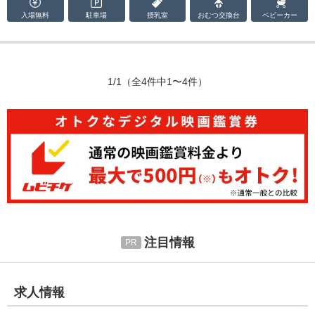
入場無料
駐車場
授乳室
おむつ
交換台
ベビーカー
1/1
（全4件中1〜4件）
注目情報
求人情報