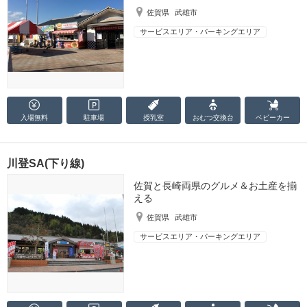
佐賀県
武雄市
サービスエリア・パーキングエリア
入場無料
駐車場
授乳室
おむつ
交換台
ベビーカー
川登SA(下り線)
佐賀と長崎両県のグルメ＆お土産を揃
える
佐賀県
武雄市
サービスエリア・パーキングエリア