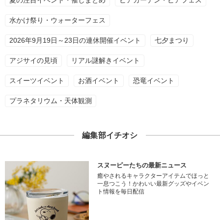
夏の注目イベント・催しまとめ
ビアガーデン・ビアフェス
水かけ祭り・ウォーターフェス
2026年9月19日～23日の連休開催イベント
七夕まつり
アジサイの見頃
リアル謎解きイベント
スイーツイベント
お酒イベント
恐竜イベント
プラネタリウム・天体観測
編集部イチオシ
スヌーピーたちの最新ニュース
癒やされるキャラクターアイテムでほっと
一息つこう！かわいい最新グッズやイベン
ト情報を毎日配信