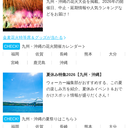
九州・沖縄の花火大会を掲載。2026年の開
催日、中止・延期情報や人気ランキングな
どをお届け！
金麦花火特等席＆グッズが当たる
CHECK!
九州・沖縄の花火開催カレンダー
福岡
佐賀
長崎
熊本
大分
宮崎
鹿児島
沖縄
夏休み特集2026【九州・沖縄】
ウォーカー編集部がおすすめする、この夏
の楽しみ方を紹介。夏休みイベント＆おで
かけスポット情報が盛りだくさん！
CHECK!
九州・沖縄の夏祭りはこちら
福岡
佐賀
長崎
熊本
大分