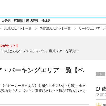
大分県
宮崎県
鹿児島県
沖縄県
九州のスポット一覧
佐賀県のスポット一覧
サービスエリア・
ルがセット】
「みなとみらいフェスティバル」鑑賞ツアーを販売中
ア・パーキングエリア一覧【ベ
【ベビーカー貸出あり】を紹介！金立SA(上り線)、金立
佐
番から穴場まで各スポットに直接取材した正確な情報をお届け
8月
夏