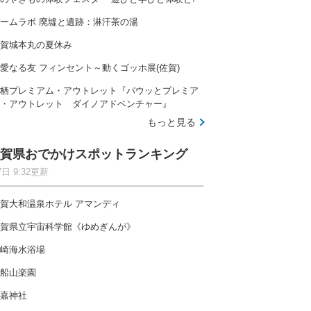
ームラボ 廃墟と遺跡：淋汗茶の湯
賀城本丸の夏休み
愛なる友 フィンセント～動くゴッホ展(佐賀)
栖プレミアム・アウトレット『パウッとプレミア
・アウトレット ダイノアドベンチャー』
もっと見る
賀県おでかけスポットランキング
7日 9:32更新
賀大和温泉ホテル アマンディ
賀県立宇宙科学館《ゆめぎんが》
崎海水浴場
船山楽園
嘉神社