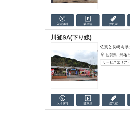
入場無料
駐車場
授乳室
川登SA(下り線)
佐賀と長崎両県
佐賀県
武雄
サービスエリア
入場無料
駐車場
授乳室