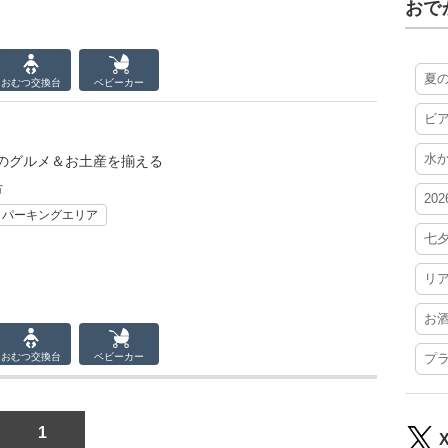
おで
夏
おむつ
交換台
ベビーカー
ビ
水
のグルメ＆お土産を揃える
市
20
・パーキングエリア
七
リ
お
おむつ
交換台
ベビーカー
プ
1