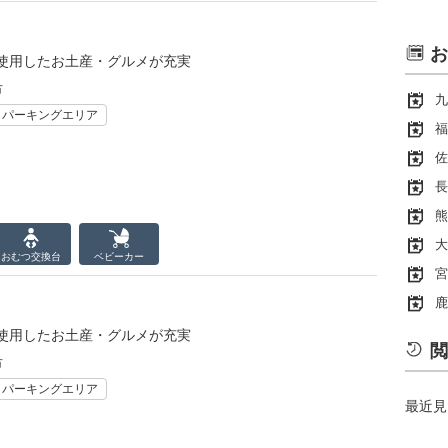
お
使用したお土産・グルメが充実
市
九
・パーキングエリア
福
佐
長
熊
大
おむつ
交換台
ベビーカー
宮
鹿
使用したお土産・グルメが充実
閲
市
・パーキングエリア
最近見