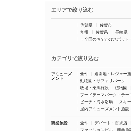
エリアで絞り込む
佐賀県
佐賀市
九州
佐賀県
長崎県
→全国のおでかけスポット
カテゴリで絞り込む
全件
遊園地・レジャー
アミューズ
メント
動物園・サファリパーク
牧場・乗馬施設
植物園
フードテーマパーク・テー
ビーチ・海水浴場
スキ
屋内アミューズメント施設
全件
デパート・百貨店
商業施設
ファッションビル・商業施