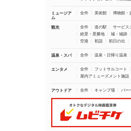
全件
美術館
博物館・
ミュージア
ム
全件
道の駅
サービス
観光
絶景・景勝地
城・城跡
空港
初詣
初日の出
全件
温泉・日帰り温泉
温泉・スパ
全件
フットサルコート
エンタメ
屋内アミューズメント施設
全件
キャンプ場
バー
アウトドア