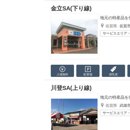
金立SA(下り線)
地元の特産品を
佐賀県
佐賀
サービスエリア
入場無料
駐車場
授乳室
川登SA(上り線)
地元の特産品を
佐賀県
武雄
サービスエリア