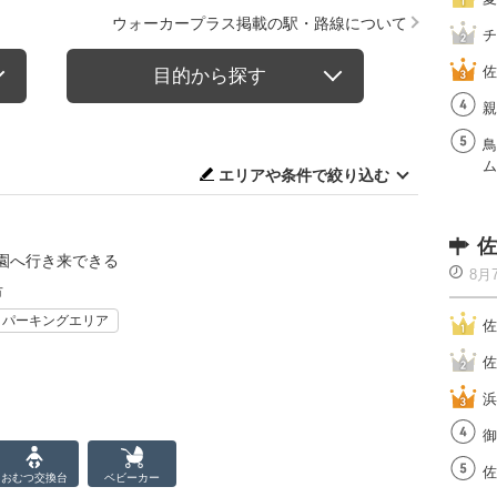
ウォーカープラス掲載の駅・路線について
チ
佐
目的から探す
親
鳥
ム
エリアや条件で絞り込む
佐
園へ行き来できる
8月
市
・パーキングエリア
佐
佐
浜
御
佐
おむつ
交換台
ベビーカー