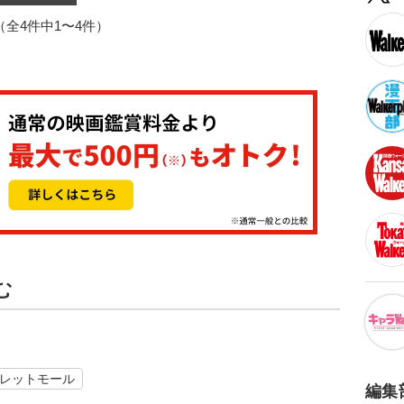
1（全4件中1〜4件）
む
レットモール
編集