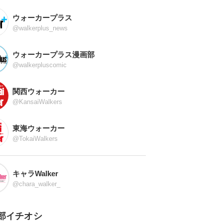
ウォーカープラス
@walkerplus_news
ウォーカープラス漫画部
@walkerpluscomic
関西ウォーカー
@KansaiWalkers
東海ウォーカー
@TokaiWalkers
キャラWalker
@chara_walker_
部イチオシ