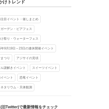
かけトレンド
の注目イベント・催しまとめ
アガーデン・ビアフェス
かけ祭り・ウォーターフェス
26年9月19日～23日の連休開催イベント
夕まつり
アジサイの見頃
アル謎解きイベント
スイーツイベント
酒イベント
恐竜イベント
ラネタリウム・天体観測
X(旧Twitter)で最新情報をチェック