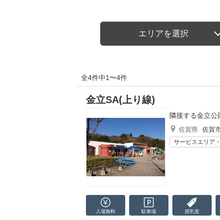
エリアを選択
全4件中1〜4件
金立SA(上り線)
隣接する金立公
佐賀県
佐賀
サービスエリア
入場無料
駐車場
授乳室