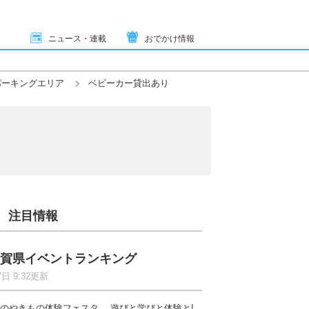
ニュース・連載
おでかけ情報
パーキングエリア
ベビーカー貸出あり
注目情報
賀県イベントランキング
7日 9:32更新
のやきもの体験フェスタ 遊びと学びと体験と!