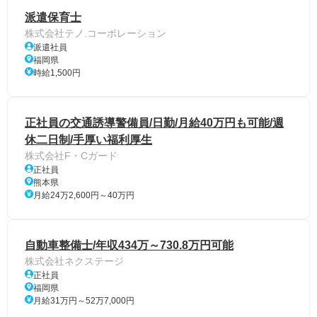
派遣保育士
株式会社テノ.コーポレーション
派遣社員
福岡県
時給1,500円
正社員の交通誘導警備員/日勤/月給40万円も可能/週
休二日制/手厚い福利厚生
株式会社F・Cガード
正社員
熊本県
月給24万2,600円～40万円
自動車整備士/年収434万～730.8万円可能
株式会社ネクステージ
正社員
福岡県
月給31万円～52万7,000円