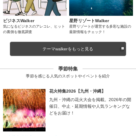
ビジネスWalker
星野リゾートWalker
気になるビジネスのアレコレ、ヒット
星野リゾートが運営する多彩な施設の
の裏側を徹底調査
最新情報をチェック！
テーマwalkerをもっと見る
季節特集
季節を感じる人気のスポットやイベントを紹介
花火特集2026【九州・沖縄】
九州・沖縄の花火大会を掲載。2026年の開
催日、中止・延期情報や人気ランキングな
どをお届け！