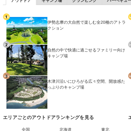
アウトドア
キャンプ場
グランピング
バーベキュ
伊勢志摩の大自然で楽しむ全20種のアトラ
クション
自然の中で快適に過ごせるファミリー向け
キャンプ場
木津川沿いにひろがる広々空間、開放感た
っぷりのキャンプ場
エリアごとのアウトドアランキングを見る
全国
北海道
東北