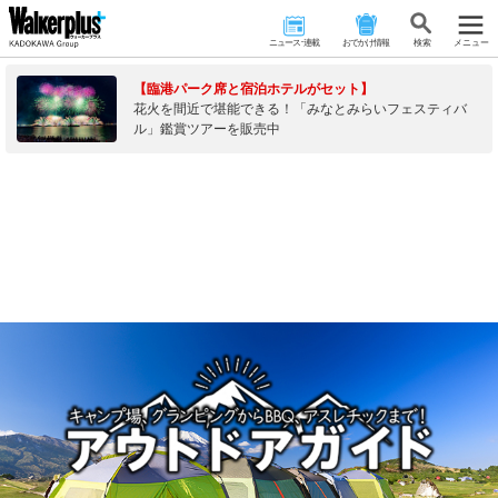
ニュース･連載
おでかけ情報
検 索
メニュー
【臨港パーク席と宿泊ホテルがセット】
花火を間近で堪能できる！「みなとみらいフェスティバ
ル」鑑賞ツアーを販売中