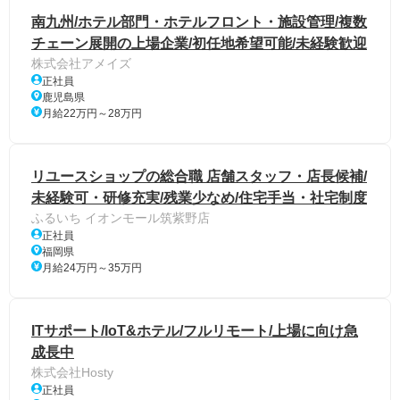
南九州/ホテル部門・ホテルフロント・施設管理/複数
チェーン展開の上場企業/初任地希望可能/未経験歓迎
株式会社アメイズ
正社員
鹿児島県
月給22万円～28万円
リユースショップの総合職 店舗スタッフ・店長候補/
未経験可・研修充実/残業少なめ/住宅手当・社宅制度
ふるいち イオンモール筑紫野店
正社員
福岡県
月給24万円～35万円
ITサポート/IoT&ホテル/フルリモート/上場に向け急
成長中
株式会社Hosty
正社員