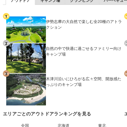
アウトドア
キャンプ場
グランピング
バーベキュ
伊勢志摩の大自然で楽しむ全20種のアトラ
クション
自然の中で快適に過ごせるファミリー向け
キャンプ場
木津川沿いにひろがる広々空間、開放感た
っぷりのキャンプ場
エリアごとのアウトドアランキングを見る
全国
北海道
東北