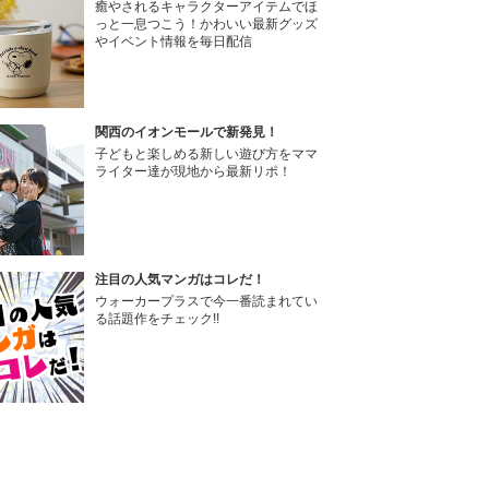
癒やされるキャラクターアイテムでほ
っと一息つこう！かわいい最新グッズ
やイベント情報を毎日配信
関西のイオンモールで新発見！
子どもと楽しめる新しい遊び方をママ
ライター達が現地から最新リポ！
注目の人気マンガはコレだ！
ウォーカープラスで今一番読まれてい
る話題作をチェック!!