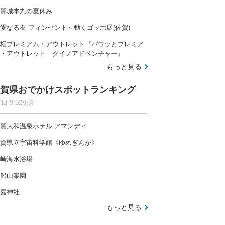
賀城本丸の夏休み
愛なる友 フィンセント～動くゴッホ展(佐賀)
自然の中で快適に過ごせるファミリー向けキャンプ場
栖プレミアム・アウトレット『パウッとプレミア
・アウトレット ダイノアドベンチャー』
もっと見る
賀県おでかけスポットランキング
7日 9:32更新
木津川沿いにひろがる広々空間、開放感たっぷりのキャ
賀大和温泉ホテル アマンディ
賀県立宇宙科学館《ゆめぎんが》
崎海水浴場
船山楽園
とのキャンプ場ランキングを見る
嘉神社
もっと見る
全国
北海道
東北
関東
北陸
東海
関西
中国