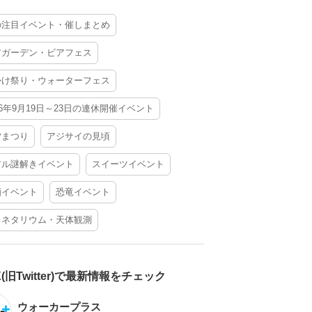
の注目イベント・催しまとめ
アガーデン・ビアフェス
かけ祭り・ウォーターフェス
26年9月19日～23日の連休開催イベント
夕まつり
アジサイの見頃
アル謎解きイベント
スイーツイベント
酒イベント
恐竜イベント
ラネタリウム・天体観測
X(旧Twitter)で最新情報をチェック
ウォーカープラス