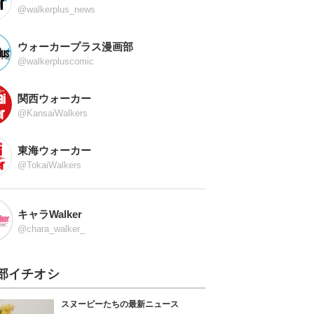
@walkerplus_news
ウォーカープラス漫画部
@walkerpluscomic
関西ウォーカー
@KansaiWalkers
東海ウォーカー
@TokaiWalkers
キャラWalker
@chara_walker_
部イチオシ
スヌーピーたちの最新ニュース