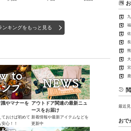
お
九
福
ランキングをもっと見る
佐
長
熊
大
宮
鹿
閲
常識やマナーを
アウトドア関連の最新ニュ
最近見
ースをお届け
えておけば初めて
新着情報や最新アイテムなどを
おで
も安心！！
更新中