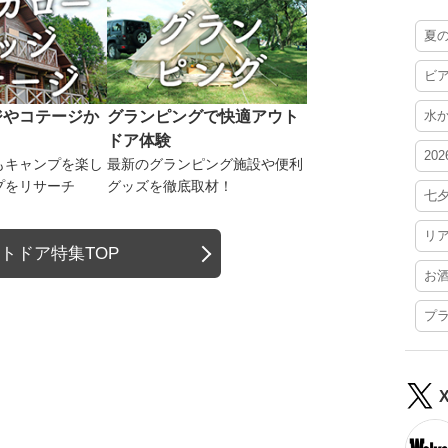
夏
ビ
ジやコテージか
グランピングで快適アウト
水
ドア体験
20
もキャンプを楽し
最新のグランピング施設や便利
プをリサーチ
グッズを徹底取材！
七
リ
トドア特集TOP
お
プ