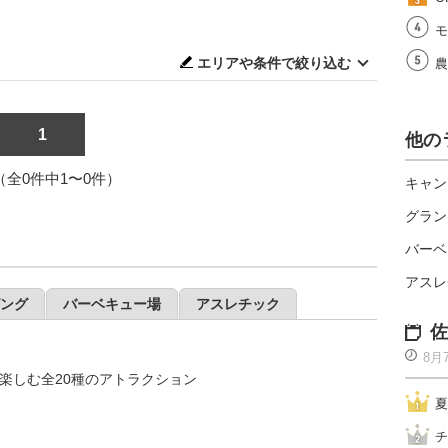
モ
エリアや条件で絞り込む
農
1
他の
1（全0件中1〜0件）
キャン
グラン
バーベ
アスレ
ング
バーベキュー場
アスレチック
佐
8月
楽しむ全20種のアトラクション
夏
チ