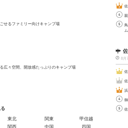
佐
親
ごせるファミリー向けキャンプ場
鳥
ム
佐
8月
る広々空間、開放感たっぷりのキャンプ場
佐
佐
浜
御
見る
エリアご
佐
東北
関東
甲信越
関西
中国
四国