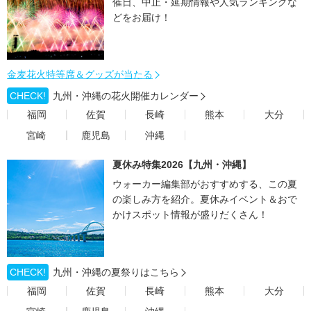
催日、中止・延期情報や人気ランキングな
どをお届け！
金麦花火特等席＆グッズが当たる
CHECK!
九州・沖縄の花火開催カレンダー
福岡
佐賀
長崎
熊本
大分
宮崎
鹿児島
沖縄
夏休み特集2026【九州・沖縄】
ウォーカー編集部がおすすめする、この夏
の楽しみ方を紹介。夏休みイベント＆おで
かけスポット情報が盛りだくさん！
CHECK!
九州・沖縄の夏祭りはこちら
福岡
佐賀
長崎
熊本
大分