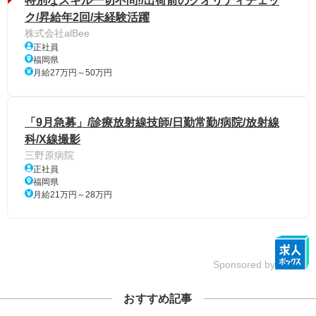
特別なスキル一切不問!/出荷前のクオリティチェッ
ク/昇給年2回/未経験活躍
株式会社alBee
正社員
福岡県
月給27万円～50万円
「9月急募」/診療放射線技師/日勤常勤/病院/放射線
科/X線撮影
三野原病院
正社員
福岡県
月給21万円～28万円
Sponsored by
おすすめ記事