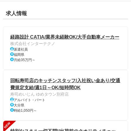
求人情報
経路設計 CATIA/業界未経験OK/大手自動車メーカー
株式会社インターテクノ
派遣社員
福岡県
月給35万円～
回転寿司店のキッチンスタッフ/入社祝い金あり/交通
費規定支給/週1日～OK/短時間OK
寿司めいじん ゆめタウン別府店
アルバイト・パート
大分県
時給1,050円～
NEW