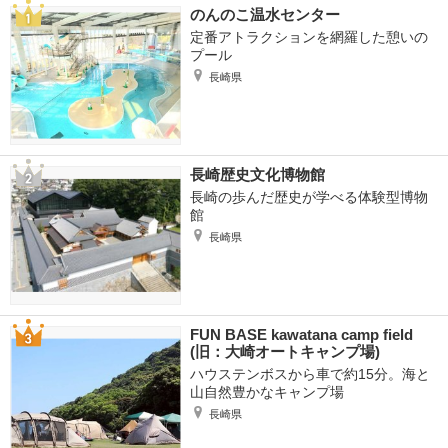
のんのこ温水センター
定番アトラクションを網羅した憩いの
プール
長崎県
長崎歴史文化博物館
長崎の歩んだ歴史が学べる体験型博物
館
長崎県
FUN BASE kawatana camp field
(旧：大崎オートキャンプ場)
ハウステンボスから車で約15分。海と
山自然豊かなキャンプ場
長崎県