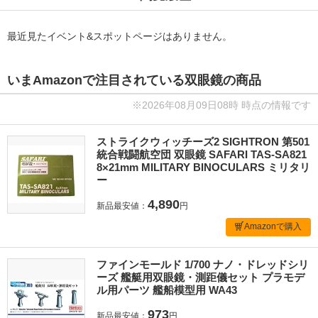
最近見たイベント&スポットページはありません。
いまAmazonで注目されている双眼鏡の商品
※2026年08月09日08時 時点の情報です
ストライクウィッチーズ2 SIGHTRON 第501
統合戦闘航空団 双眼鏡 SAFARI TAS-SA821
8×21mm MILITARY BINOCULARS ミリタリ
ー
4,890
新品最安値：
円
Amazonで購入
ファインモールド 1/700 ナノ・ドレッドシリ
ーズ 艦艇用双眼鏡・測距儀セット プラモデ
ル用パーツ 艦船模型用 WA43
973
新品最安値：
円