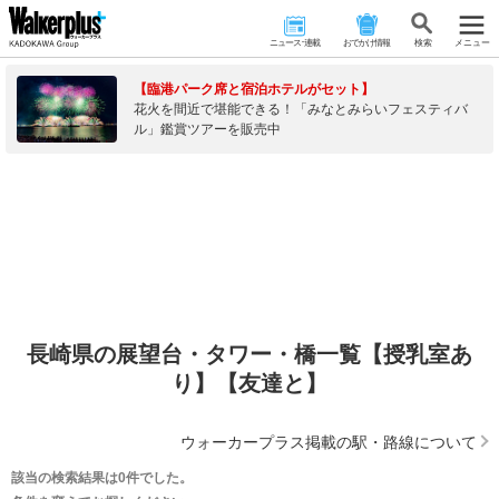
ニュース･連載
おでかけ情報
検 索
メニュー
【臨港パーク席と宿泊ホテルがセット】
花火を間近で堪能できる！「みなとみらいフェスティバ
ル」鑑賞ツアーを販売中
長崎県の展望台・タワー・橋一覧【授乳室あ
り】【友達と】
ウォーカープラス掲載の駅・路線について
該当の検索結果は0件でした。