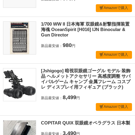
Amazonで購入
1/700 WW II 日本海軍 双眼鏡&射撃指揮装置
海魂 OceanSpirit [H016] IJN Binocular &
Gun Director
980
新品最安値：
円
Amazonで購入
[Jshigogo] 暗視双眼鏡ゴーグル モデル 装飾
品 ヘルメットアクセサリー 高感度調整 サバ
イバルゲーム キャンプ 金属フレーム コスプ
レ ディスプレイ用フィギュア (ブラック)
8,499
新品最安値：
円
Amazonで購入
COPITAR QUIX 双眼鏡オペラグラス 日本製
3,490
新品最安値：
円