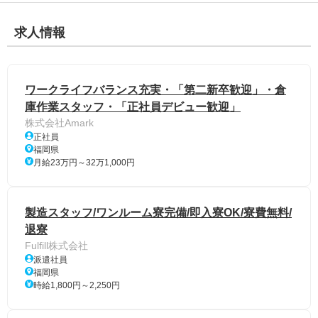
求人情報
ワークライフバランス充実・「第二新卒歓迎」・倉
庫作業スタッフ・「正社員デビュー歓迎」
株式会社Amark
正社員
福岡県
月給23万円～32万1,000円
製造スタッフ/ワンルーム寮完備/即入寮OK/寮費無料/
退寮
Fulfill株式会社
派遣社員
福岡県
時給1,800円～2,250円