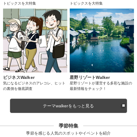
トピックスを大特集
トピックスを大特集
ビジネスWalker
星野リゾートWalker
気になるビジネスのアレコレ、ヒット
星野リゾートが運営する多彩な施設の
の裏側を徹底調査
最新情報をチェック！
テーマwalkerをもっと見る
季節特集
季節を感じる人気のスポットやイベントを紹介