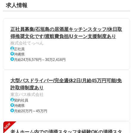
求人情報
正社員募集/石垣島の居酒屋キッチンスタッフ/休日取
得推奨文化です/渡航費負担/Uターン支援制度あり
株式会社てっぺん
正社員
沖縄県
月給24万6,576円～30万2,416円
大型バスドライバー/完全週休2日/月給45万円可能/免
許取得制度あり
東京バス株式会社
契約社員
沖縄県
月給20万円～45万円
NEW
老人ホーム内での清掃スタッフ未経験OKの清掃スタ