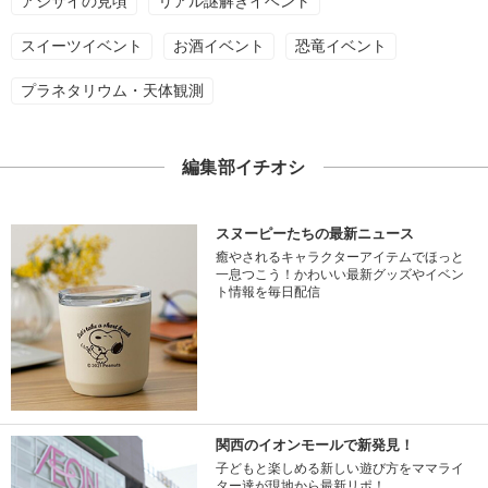
アジサイの見頃
リアル謎解きイベント
スイーツイベント
お酒イベント
恐竜イベント
プラネタリウム・天体観測
編集部イチオシ
スヌーピーたちの最新ニュース
癒やされるキャラクターアイテムでほっと
一息つこう！かわいい最新グッズやイベン
ト情報を毎日配信
関西のイオンモールで新発見！
子どもと楽しめる新しい遊び方をママライ
ター達が現地から最新リポ！