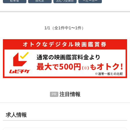
駐車場
授乳室
おむつ
交換台
ベビーカー
1/1
（全1件中1〜1件）
注目情報
求人情報