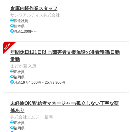
倉庫内軽作業スタッフ
サンワアルティス株式会社
派遣社員
熊本県
時給1,300円～
NEW
年間休日121日以上/障害者支援施設の准看護師/日勤
常勤
まどか園 入所
正社員
福岡県
月給19万4,500円～25万3,900円
未経験OK/配信者マネージャー/孤立しない丁寧な研
修あり
株式会社エムジー 福岡
正社員
福岡県