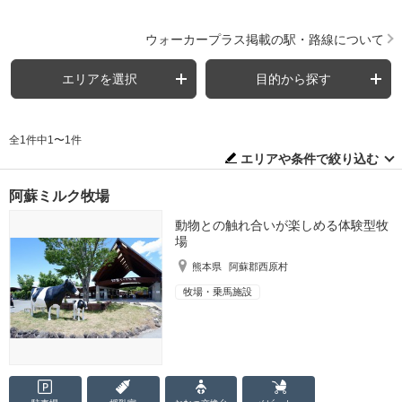
ウォーカープラス掲載の駅・路線について
エリアを選択
目的から探す
全1件中1〜1件
エリアや条件で絞り込む
阿蘇ミルク牧場
動物との触れ合いが楽しめる体験型牧
場
熊本県
阿蘇郡西原村
牧場・乗馬施設