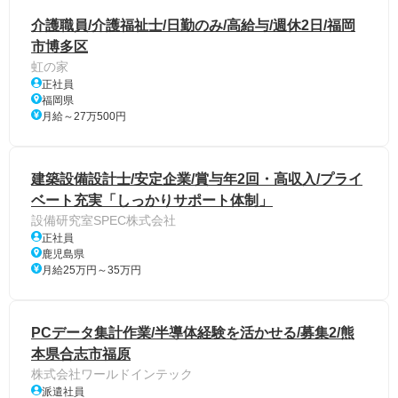
介護職員/介護福祉士/日勤のみ/高給与/週休2日/福岡
市博多区
虹の家
正社員
福岡県
月給～27万500円
建築設備設計士/安定企業/賞与年2回・高収入/プライ
ベート充実「しっかりサポート体制」
設備研究室SPEC株式会社
正社員
鹿児島県
月給25万円～35万円
PCデータ集計作業/半導体経験を活かせる/募集2/熊
本県合志市福原
株式会社ワールドインテック
派遣社員