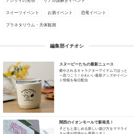
アジサイの見頃
リアル謎解きイベント
スイーツイベント
お酒イベント
恐竜イベント
プラネタリウム・天体観測
編集部イチオシ
スヌーピーたちの最新ニュース
癒やされるキャラクターアイテムでほっと
一息つこう！かわいい最新グッズやイベン
ト情報を毎日配信
関西のイオンモールで新発見！
子どもと楽しめる新しい遊び方をママライ
ター達が現地から最新リポ！