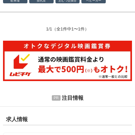
駐車場
授乳室
おむつ
交換台
ベビーカー
1/1
（全1件中1〜1件）
注目情報
求人情報