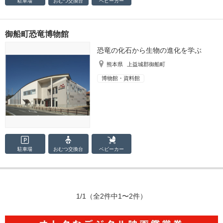
駐車場
おむつ
交換台
ベビーカー
御船町恐竜博物館
恐竜の化石から生物の進化を学ぶ
熊本県
上益城郡御船町
博物館・資料館
駐車場
おむつ
交換台
ベビーカー
1/1
（全2件中1〜2件）