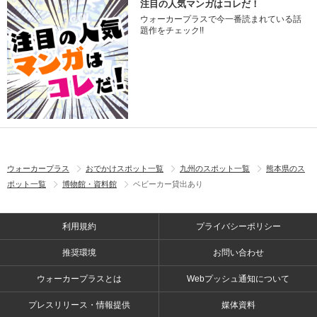
注目の人気マンガはコレだ！
ウォーカープラスで今一番読まれている話
題作をチェック!!
ウォーカープラス
おでかけスポット一覧
九州のスポット一覧
熊本県のス
ポット一覧
博物館・資料館
ベビーカー貸出あり
利用規約
プライバシーポリシー
推奨環境
お問い合わせ
ウォーカープラスとは
Webプッシュ通知について
プレスリリース・情報提供
媒体資料