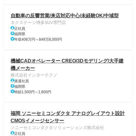
自動車の反響営業/来店対応中心/未経験OK/中域型
ネクステージ博多SUV専門店
正社員
福岡県
年収406万円～849万8,000円
機械CADオペレーター CREO/3Dモデリング/大手建
機メーカー
株式会社インターテクノ
派遣社員
福岡県
時給1,500円～1,800円
福岡 ソニーセミコンダクタ アナログレイアウト設計
CMOSイメージセンサー
ソニーセミコンダクタソリューションズ株式会社
正社員