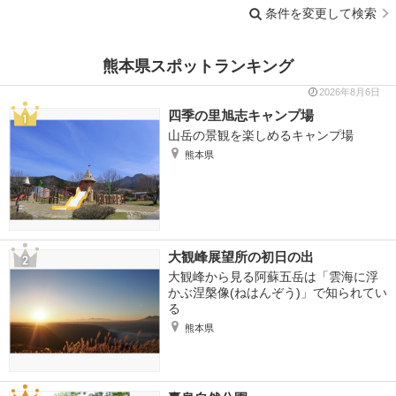
条件を変更して検索
熊本県スポットランキング
2026年8月6日
四季の里旭志キャンプ場
山岳の景観を楽しめるキャンプ場
熊本県
大観峰展望所の初日の出
大観峰から見る阿蘇五岳は「雲海に浮
かぶ涅槃像(ねはんぞう)」で知られてい
る
熊本県