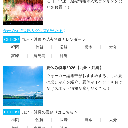
催日、中止・延期情報や人気ランキングな
どをお届け！
金麦花火特等席＆グッズが当たる
CHECK!
九州・沖縄の花火開催カレンダー
福岡
佐賀
長崎
熊本
大分
宮崎
鹿児島
沖縄
夏休み特集2026【九州・沖縄】
ウォーカー編集部がおすすめする、この夏
の楽しみ方を紹介。夏休みイベント＆おで
かけスポット情報が盛りだくさん！
CHECK!
九州・沖縄の夏祭りはこちら
福岡
佐賀
長崎
熊本
大分