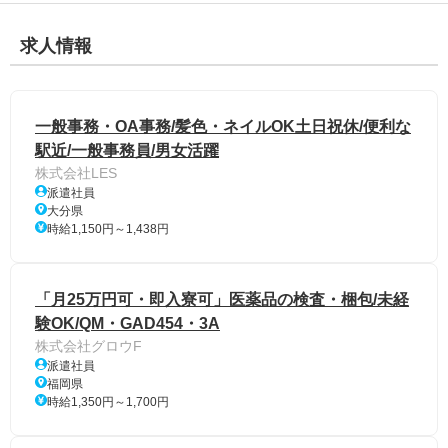
求人情報
一般事務・OA事務/髪色・ネイルOK土日祝休/便利な
駅近/一般事務員/男女活躍
株式会社LES
派遣社員
大分県
時給1,150円～1,438円
「月25万円可・即入寮可」医薬品の検査・梱包/未経
験OK/QM・GAD454・3A
株式会社グロウF
派遣社員
福岡県
時給1,350円～1,700円