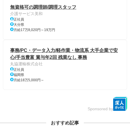
無資格可の調理師/調理スタッフ
介護サービス美和
正社員
大分県
月給17万8,020円～19万円
事務/PC・データ入力/軽作業・物流系 大手企業で安
心/手当豊富 賞与年2回 残業なし 事務
丸協運輸株式会社
正社員
福岡県
月給18万5,000円～
Sponsored by
おすすめ記事