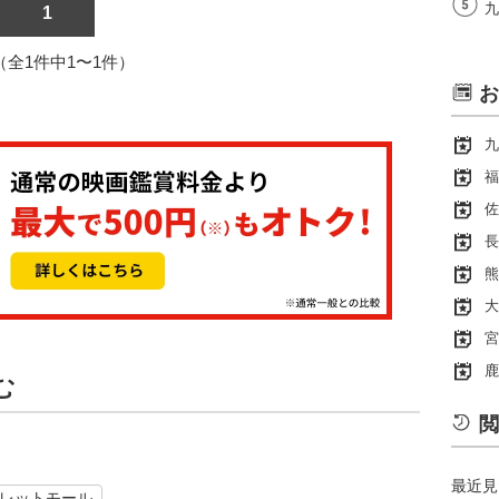
九
1
1（全1件中1〜1件）
お
九
福
佐
長
熊
大
宮
鹿
む
閲
最近見
レットモール