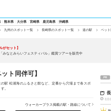
県
熊本県
大分県
宮崎県
鹿児島県
沖縄県
九州のスポット一覧
長崎県のスポット一覧
道の駅
ペット
ルがセット】
「みなとみらいフェスティバル」鑑賞ツアーを販売中
ペット同伴可】
の駅 松浦海のふるさと館など、定番から穴場まで各スポ
ます。
長
8月
ウォーカープラス掲載の駅・路線について
旅