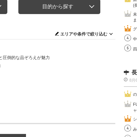
(
目的から探す
未
ま
グ
エリアや条件で絞り込む
中
四
と圧倒的な品ぞろえが魅力
市
長
8月
の
F
ャ
シ
み