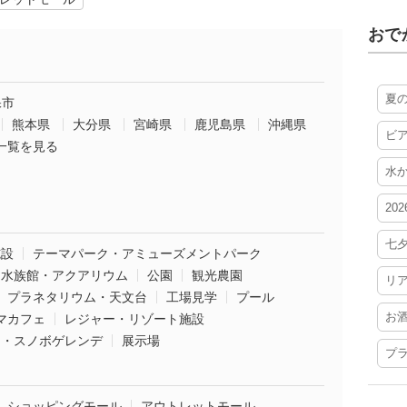
おで
夏
保市
熊本県
大分県
宮崎県
鹿児島県
沖縄県
ビ
一覧を見る
水
20
七
施設
テーマパーク・アミューズメントパーク
水族館・アクアリウム
公園
観光農園
リ
プラネタリウム・天文台
工場見学
プール
お
マカフェ
レジャー・リゾート施設
ー・スノボゲレンデ
展示場
プ
ショッピングモール
アウトレットモール