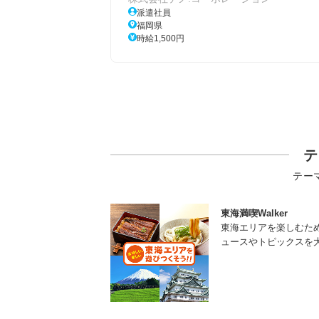
派遣社員
福岡県
時給1,500円
テ
テー
東海満喫Walker
東海エリアを楽しむた
ュースやトピックスを