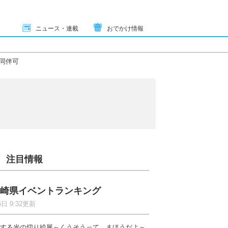
ニュース・連載
おでかけ情報
同伴可
注目情報
崎県イベントランキング
6日 9:32更新
する光の切り絵展～くうそうって、まほうだよ～