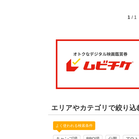
1
/ 
エリアやカテゴリで絞り込
よく使われる検索条件
キャンプ場
BBQ場
公園
アウト