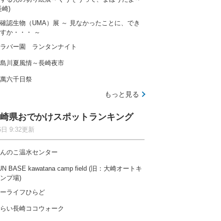
長崎)
確認生物（UMA）展 ～ 見なかったことに、でき
すか・・・ ～
ラバー園 ランタンナイト
島川夏風情～長崎夜市
萬六千日祭
もっと見る
崎県おでかけスポットランキング
6日 9:32更新
んのこ温水センター
UN BASE kawatana camp field (旧：大崎オートキ
ンプ場)
ーライフひらど
らい長崎ココウォーク