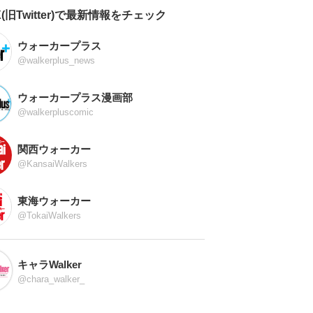
X(旧Twitter)で最新情報をチェック
ウォーカープラス
@walkerplus_news
ウォーカープラス漫画部
@walkerpluscomic
関西ウォーカー
@KansaiWalkers
東海ウォーカー
@TokaiWalkers
キャラWalker
@chara_walker_