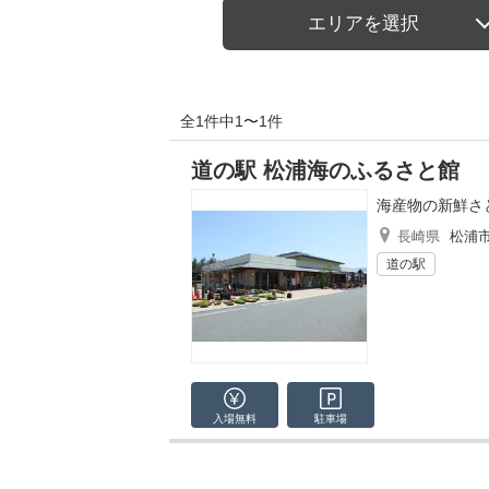
エリアを選択
全1件中1〜1件
道の駅 松浦海のふるさと館
海産物の新鮮さ
長崎県
松浦
道の駅
入場無料
駐車場