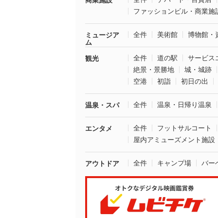
商業施設
ファッションビル・商業施
全件
美術館
博物館・
ミュージア
ム
全件
道の駅
サービス
観光
絶景・景勝地
城・城跡
空港
初詣
初日の出
全件
温泉・日帰り温泉
温泉・スパ
全件
フットサルコート
エンタメ
屋内アミューズメント施設
全件
キャンプ場
バー
アウトドア