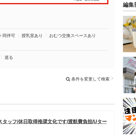
編集
ト同伴可
授乳室あり
おむつ交換スペースあり
巡る
条件を変更して検索
タッフ/休日取得推奨文化です/渡航費負担/Uター