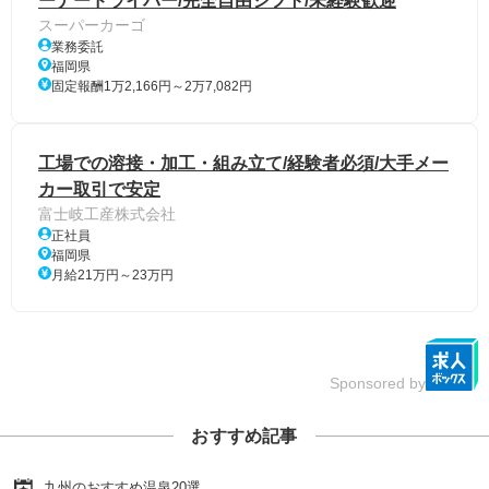
ーナードライバー/完全自由シフト/未経験歓迎
スーパーカーゴ
業務委託
福岡県
固定報酬1万2,166円～2万7,082円
工場での溶接・加工・組み立て/経験者必須/大手メー
カー取引で安定
富士岐工産株式会社
正社員
福岡県
月給21万円～23万円
Sponsored by
おすすめ記事
九州のおすすめ温泉20選