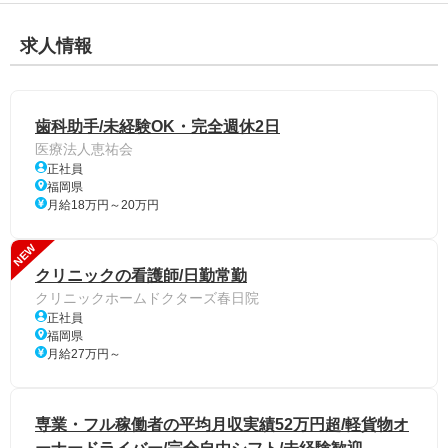
求人情報
歯科助手/未経験OK・完全週休2日
医療法人恵祐会
正社員
福岡県
月給18万円～20万円
NEW
クリニックの看護師/日勤常勤
クリニックホームドクターズ春日院
正社員
福岡県
月給27万円～
専業・フル稼働者の平均月収実績52万円超/軽貨物オ