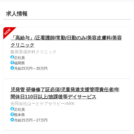
求人情報
NEW
「高給与」/正看護師/常勤/日勤のみ/美容皮膚科/美容
クリニック
飯尾形成外科クリニック
正社員
福岡県
月給25万円～35万円
児発管 研修修了証必須/児童発達支援管理責任者/年
間休日110日以上/放課後等デイサービス
合同会社はーとケアセラピー/ARK
正社員
熊本県
月給25万円～27万円