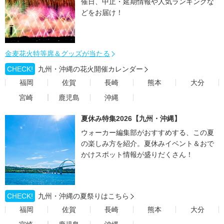
催日、中止・延期情報や人気ランキングな
どをお届け！
金麦花火特等席＆グッズが当たる
CHECK!
九州・沖縄の花火開催カレンダー
福岡
佐賀
長崎
熊本
大分
宮崎
鹿児島
沖縄
夏休み特集2026【九州・沖縄】
ウォーカー編集部がおすすめする、この夏
の楽しみ方を紹介。夏休みイベント＆おで
かけスポット情報が盛りだくさん！
CHECK!
九州・沖縄の夏祭りはこちら
福岡
佐賀
長崎
熊本
大分