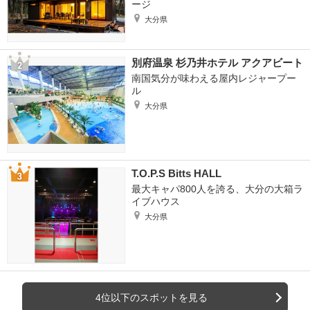
ージ
大分県
別府温泉 杉乃井ホテル アクアビート
南国気分が味わえる屋内レジャープー
ル
大分県
T.O.P.S Bitts HALL
最大キャパ800人を誇る、大分の大箱ラ
イブハウス
大分県
4位以下のスポットを見る