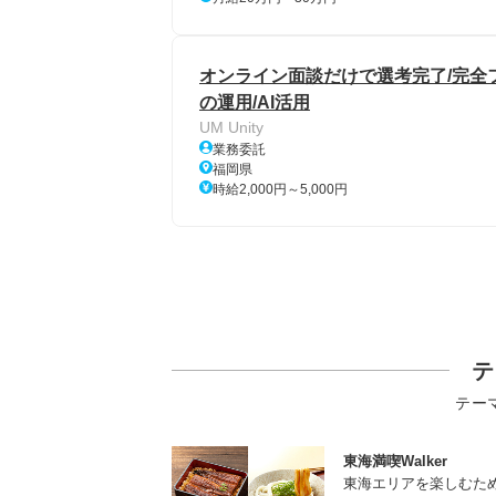
オンライン面談だけで選考完了/完全フルリモ
の運用/AI活用
UM Unity
業務委託
福岡県
時給2,000円～5,000円
テ
テー
東海満喫Walker
東海エリアを楽しむた