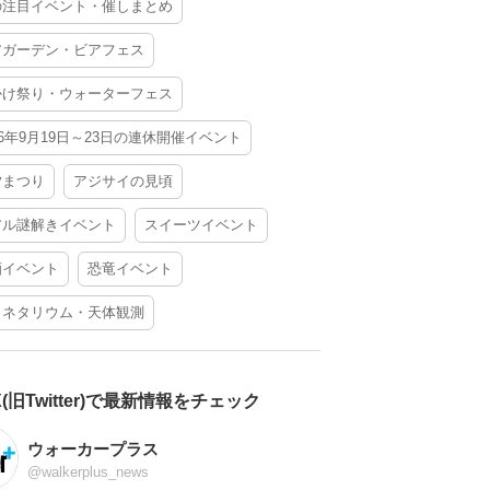
の注目イベント・催しまとめ
アガーデン・ビアフェス
かけ祭り・ウォーターフェス
26年9月19日～23日の連休開催イベント
夕まつり
アジサイの見頃
アル謎解きイベント
スイーツイベント
酒イベント
恐竜イベント
ラネタリウム・天体観測
X(旧Twitter)で最新情報をチェック
ウォーカープラス
@walkerplus_news