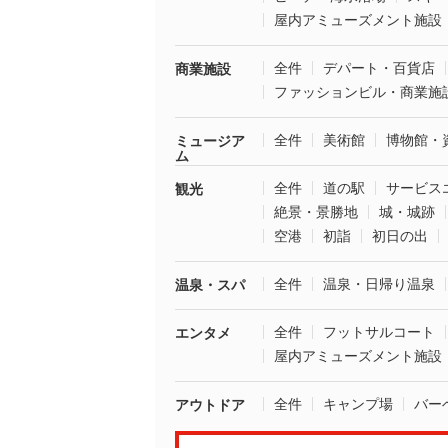
屋内アミューズメント施設
全件
デパート・百貨店
商業施設
ファッションビル・商業施
全件
美術館
博物館・
ミュージア
ム
全件
道の駅
サービス
観光
絶景・景勝地
城・城跡
空港
初詣
初日の出
全件
温泉・日帰り温泉
温泉・スパ
全件
フットサルコート
エンタメ
屋内アミューズメント施設
全件
キャンプ場
バー
アウトドア