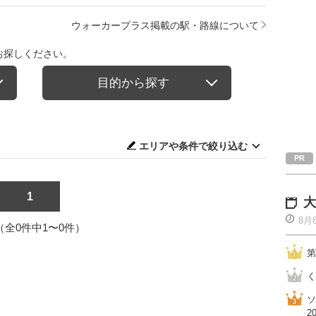
ウォーカープラス掲載の駅・路線について
お探しください。
目的から探す
エリアや条件で絞り込む
1
大
8月
1（全0件中1〜0件）
第
く
ソ
2