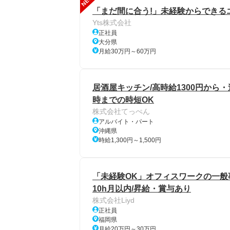
NEW
「まだ間に合う!」未経験からできるエ
Yts株式会社
正社員
大分県
月給30万円～60万円
居酒屋キッチン/高時給1300円から・週
時までの時短OK
株式会社てっぺん
アルバイト・パート
沖縄県
時給1,300円～1,500円
「未経験OK」オフィスワークの一般事務
10h月以内/昇給・賞与あり
株式会社Liyd
正社員
福岡県
月給20万円～30万円