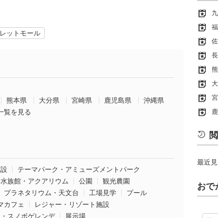
九
福
レットモール
佐
長
熊
大
宮
熊本県
大分県
宮崎県
鹿児島県
沖縄県
一覧を見る
鹿
閲
最近見
施設
テーマパーク・アミューズメントパーク
水族館・アクアリウム
公園
観光農園
おで
プラネタリウム・天文台
工場見学
プール
マカフェ
レジャー・リゾート施設
ー・スノボゲレンデ
展示場