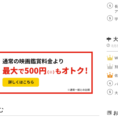
長
ア
宇
大
8月
W
別
佐
パ
大
む
お