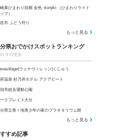
崎鼻ひまわり回廊 金色 -konjiki-（ひまわりライト
ップ）
佐市 ぶどう狩り
もっと見る
分県おでかけスポットランキング
8日 9:32更新
enavillage(ウェナヴィレッジ)くじゅう
府温泉 杉乃井ホテル アクアビート
伯市総合運動公園
ークプレイス大分
分県立香々地青少年の家のプラネタリウム館
もっと見る
すすめ記事