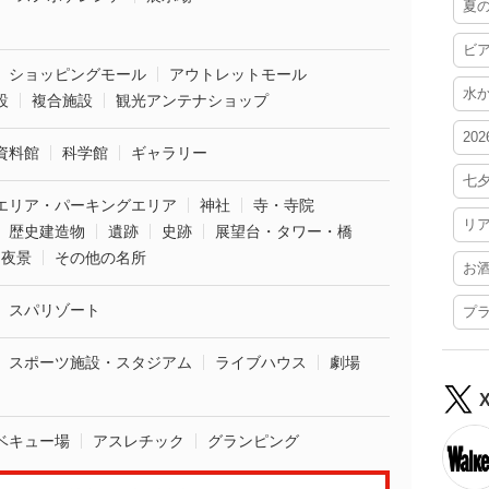
夏
ビ
ショッピングモール
アウトレットモール
水
設
複合施設
観光アンテナショップ
20
資料館
科学館
ギャラリー
七
エリア・パーキングエリア
神社
寺・寺院
リ
歴史建造物
遺跡
史跡
展望台・タワー・橋
夜景
その他の名所
お
スパリゾート
プ
スポーツ施設・スタジアム
ライブハウス
劇場
ベキュー場
アスレチック
グランピング