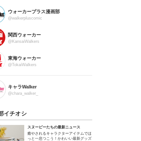
ウォーカープラス漫画部
@walkerpluscomic
関西ウォーカー
@KansaiWalkers
東海ウォーカー
@TokaiWalkers
キャラWalker
@chara_walker_
部イチオシ
スヌーピーたちの最新ニュース
癒やされるキャラクターアイテムでほ
っと一息つこう！かわいい最新グッズ