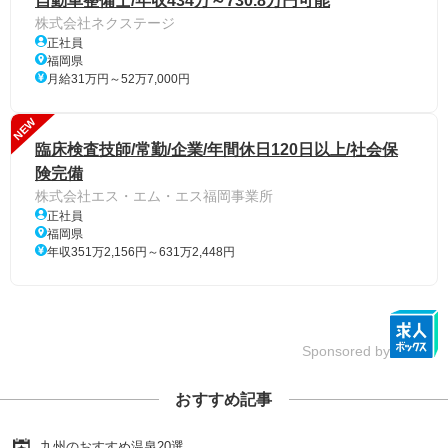
自動車整備士/年収434万～730.8万円可能
株式会社ネクステージ
正社員
福岡県
月給31万円～52万7,000円
NEW
臨床検査技師/常勤/企業/年間休日120日以上/社会保
険完備
株式会社エス・エム・エス福岡事業所
正社員
福岡県
年収351万2,156円～631万2,448円
Sponsored by
おすすめ記事
九州のおすすめ温泉20選