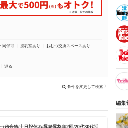
ト同伴可
授乳室あり
おむつ交換スペースあり
巡る
条件を変更して検索
編集
+歩合給/土日祝休み/昇給昇格年2回/20代30代活