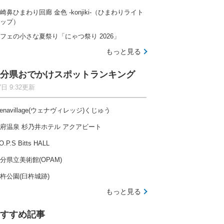
崎鼻ひまわり回廊 金色 -konjiki-（ひまわりライト
ップ）
フェの小さな夏祭り「にゃつ祭り 2026」
もっと見る
分県おでかけスポットランキング
7日 9:32更新
enavillage(ウェナヴィレッジ)くじゅう
府温泉 杉乃井ホテル アクアビート
O.P.S Bitts HALL
分県立美術館(OPAM)
杵公園(臼杵城跡)
もっと見る
すすめ記事