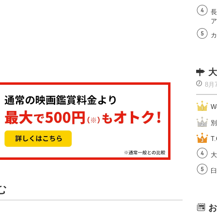
長
ア
カ
大
8月
W
別
T.
大
臼
む
お