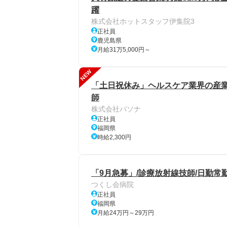
躍
株式会社ホットスタッフ伊集院3
正社員
鹿児島県
月給31万5,000円～
NEW
「土日祝休み」ヘルスケア業界の産業保
師
株式会社パソナ
正社員
福岡県
時給2,300円
「9月急募」/診療放射線技師/日勤常勤
つくし会病院
正社員
福岡県
月給24万円～29万円