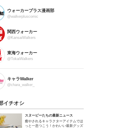
ウォーカープラス漫画部
@walkerpluscomic
関西ウォーカー
@KansaiWalkers
東海ウォーカー
@TokaiWalkers
キャラWalker
@chara_walker_
部イチオシ
スヌーピーたちの最新ニュース
癒やされるキャラクターアイテムでほ
っと一息つこう！かわいい最新グッズ