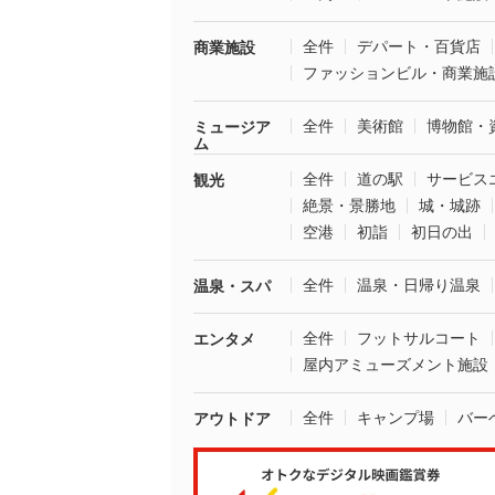
全件
デパート・百貨店
商業施設
ファッションビル・商業施
全件
美術館
博物館・
ミュージア
ム
全件
道の駅
サービス
観光
絶景・景勝地
城・城跡
空港
初詣
初日の出
全件
温泉・日帰り温泉
温泉・スパ
全件
フットサルコート
エンタメ
屋内アミューズメント施設
全件
キャンプ場
バー
アウトドア