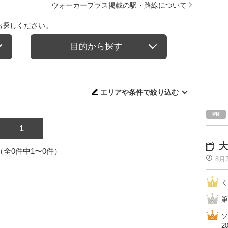
ウォーカープラス掲載の駅・路線について
お探しください。
目的から探す
エリアや条件で絞り込む
1
大
1（全0件中1〜0件）
8月
く
第
ソ
2