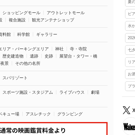
夏
ショッピングモール
アウトレットモール
ビ
設
複合施設
観光アンテナショップ
水
資料館
科学館
ギャラリー
20
エリア・パーキングエリア
神社
寺・寺院
七
歴史建造物
遺跡
史跡
展望台・タワー・橋
リ
夜景
その他の名所
お
スパリゾート
プ
スポーツ施設・スタジアム
ライブハウス
劇場
ベキュー場
アスレチック
グランピング