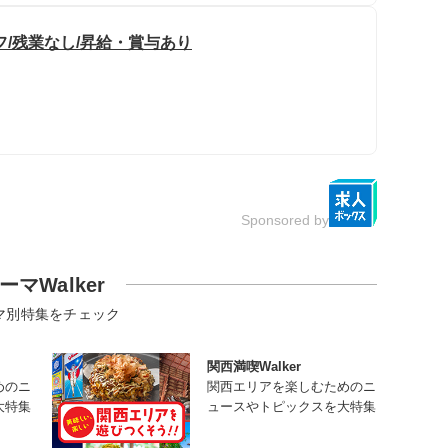
/残業なし/昇給・賞与あり
Sponsored by
ーマWalker
マ別特集をチェック
関西満喫Walker
めのニ
関西エリアを楽しむためのニ
大特集
ュースやトピックスを大特集