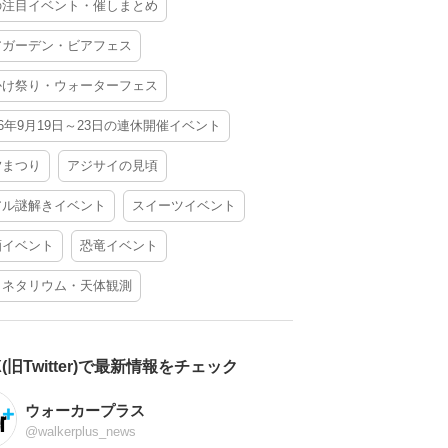
の注目イベント・催しまとめ
アガーデン・ビアフェス
かけ祭り・ウォーターフェス
26年9月19日～23日の連休開催イベント
夕まつり
アジサイの見頃
アル謎解きイベント
スイーツイベント
酒イベント
恐竜イベント
ラネタリウム・天体観測
X(旧Twitter)で最新情報をチェック
ウォーカープラス
@walkerplus_news