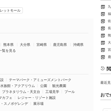
九
レットモール
福
佐
長
熊
大
熊本県
大分県
宮崎県
鹿児島県
沖縄県
宮
一覧を見る
鹿
閲
施設
テーマパーク・アミューズメントパーク
最近見
水族館・アクアリウム
公園
観光農園
プラネタリウム・天文台
工場見学
プール
おで
マカフェ
レジャー・リゾート施設
ー・スノボゲレンデ
展示場