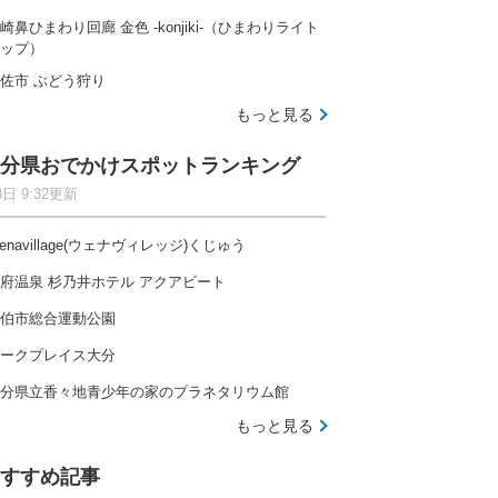
崎鼻ひまわり回廊 金色 -konjiki-（ひまわりライト
ップ）
佐市 ぶどう狩り
もっと見る
分県おでかけスポットランキング
8日 9:32更新
enavillage(ウェナヴィレッジ)くじゅう
府温泉 杉乃井ホテル アクアビート
伯市総合運動公園
ークプレイス大分
分県立香々地青少年の家のプラネタリウム館
もっと見る
すすめ記事