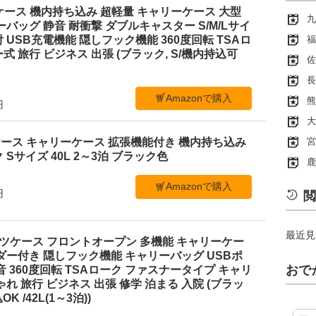
スーツケース 機内持ち込み 超軽量 キャリーケース 大型
九
ーバッグ 静音 耐衝撃 ダブルキャスター S/M/Lサイ
 USB充電機能 隠しフック機能 360度回転 TSAロ
福
 旅行 ビジネス 出張 (ブラック, S/機内持込可
佐
長
Amazonで購入
熊
円
大
宮
スーツケース キャリーケース 拡張機能付き 機内持ち込み
Sサイズ 40L 2～3泊 ブラック色
鹿
Amazonで購入
円
閲
最近見
 スーツケース フロントオープン 多機能 キャリーケー
ダー付き 隠しフック機能 キャリーバッグ USBポ
おで
音 360度回転 TSAローク ファスナータイプ キャリ
れ 旅行 ビジネス 出張 修学 泊まる 入院 (ブラッ
 /42L(1～3泊))