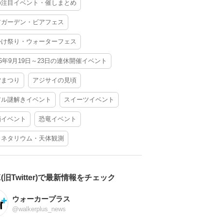
の注目イベント・催しまとめ
アガーデン・ビアフェス
かけ祭り・ウォーターフェス
26年9月19日～23日の連休開催イベント
夕まつり
アジサイの見頃
アル謎解きイベント
スイーツイベント
酒イベント
恐竜イベント
ラネタリウム・天体観測
X(旧Twitter)で最新情報をチェック
ウォーカープラス
@walkerplus_news