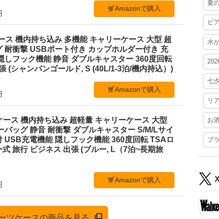
夏
Amazonで購入
円
ビ
ーツケース 機内持ち込み 多機能 キャリーケース 大型 超
水
 耐衝撃 USBポート付き カップホルダー付き 充
隠しフック機能 静音 ダブルキャスター 360度回転
20
 (シャンパンゴールド, S (40L/1-3泊/機内持込）)
七
Amazonで購入
円
リ
スーツケース 機内持ち込み 超軽量 キャリーケース 大型
お
ーバッグ 静音 耐衝撃 ダブルキャスター S/M/Lサイ
 USB充電機能 隠しフック機能 360度回転 TSAロ
プ
 旅行 ビジネス 出張 (ブルー, L（7泊~長期旅
Amazonで購入
円
でスーツケースの商品を見る