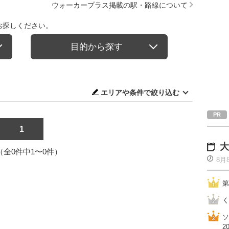
ウォーカープラス掲載の駅・路線について
お探しください。
目的から探す
エリアや条件で絞り込む
1
大
1（全0件中1〜0件）
8月
第
く
ソ
2