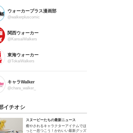
ウォーカープラス漫画部
@walkerpluscomic
関西ウォーカー
@KansaiWalkers
東海ウォーカー
@TokaiWalkers
キャラWalker
@chara_walker_
部イチオシ
スヌーピーたちの最新ニュース
癒やされるキャラクターアイテムでほ
っと一息つこう！かわいい最新グッズ