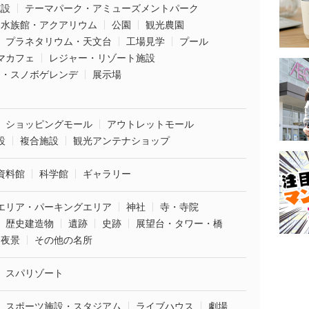
施設
テーマパーク・アミューズメントパーク
水族館・アクアリウム
公園
観光農園
プラネタリウム・天文台
工場見学
プール
マカフェ
レジャー・リゾート施設
ー・スノボゲレンデ
展示場
ショッピングモール
アウトレットモール
設
複合施設
観光アンテナショップ
資料館
科学館
ギャラリー
エリア・パーキングエリア
神社
寺・寺院
歴史建造物
遺跡
史跡
展望台・タワー・橋
夜景
その他の名所
スパリゾート
スポーツ施設・スタジアム
ライブハウス
劇場