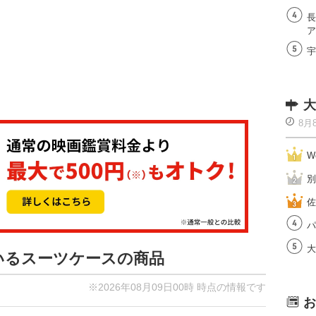
長
ア
宇
大
8月
W
別
佐
パ
大
ているスーツケースの商品
※2026年08月09日00時 時点の情報です
お