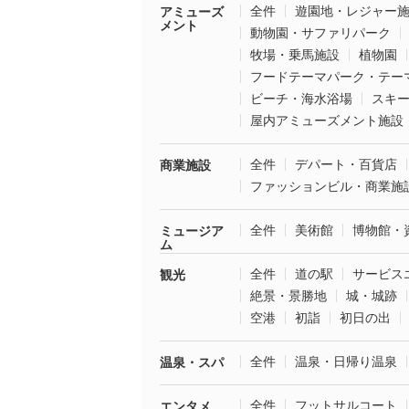
全件
遊園地・レジャー
アミューズ
メント
動物園・サファリパーク
牧場・乗馬施設
植物園
フードテーマパーク・テー
ビーチ・海水浴場
スキ
屋内アミューズメント施設
全件
デパート・百貨店
商業施設
ファッションビル・商業施
全件
美術館
博物館・
ミュージア
ム
全件
道の駅
サービス
観光
絶景・景勝地
城・城跡
空港
初詣
初日の出
全件
温泉・日帰り温泉
温泉・スパ
全件
フットサルコート
エンタメ