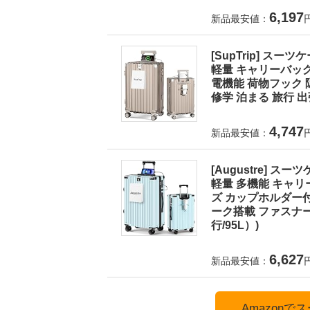
6,197
新品最安値：
[SupTrip] ス
軽量 キャリーバッグ
電機能 荷物フック 
修学 泊まる 旅行 出張
4,747
新品最安値：
[Augustre] 
軽量 多機能 キャリ
ズ カップホルダー付
ーク搭載 ファスナー式
行/95L）)
6,627
新品最安値：
Amazon