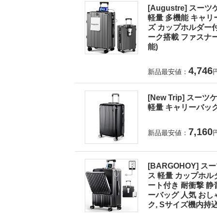
[Augustre] 
軽量 多機能 キャリ
ズ カップホルダー付
ーク搭載 ファスナー式
能)
4,746
新品最安値：
[New Trip] 
軽量 キャリーバック 
7,160
新品最安値：
[BARGOHOY]
ス 軽量 カップホル
ート付き 耐衝撃 静
ーバッグ 人気 おしゃ
ク, Sサイズ機内持込OK