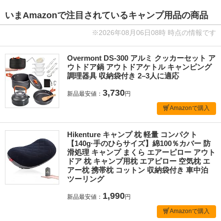
いまAmazonで注目されているキャンプ用品の商品
※2026年08月06日08時 時点の情報です
Overmont DS-300 アルミ クッカーセット ア
ウトドア鍋 アウトドアケトル キャンピング
調理器具 収納袋付き 2–3人に適応
3,730
新品最安値：
円
Amazonで購入
Hikenture キャンプ 枕 軽量 コンパクト
【140g·手のひらサイズ】綿100％カバー 防
滑処理 キャンプ まくら エアーピロー アウト
ドア 枕 キャンプ用枕 エアピロー 空気枕 エ
アー枕 携帯枕 コットン 収納袋付き 車中泊
ツーリング
1,990
新品最安値：
円
Amazonで購入