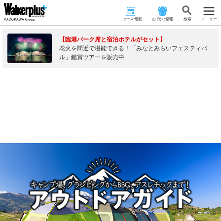
ニュース･連載
おでかけ情報
検 索
メニュー
【臨港パーク席と宿泊ホテルがセット】
花火を間近で堪能できる！「みなとみらいフェスティバ
ル」鑑賞ツアーを販売中