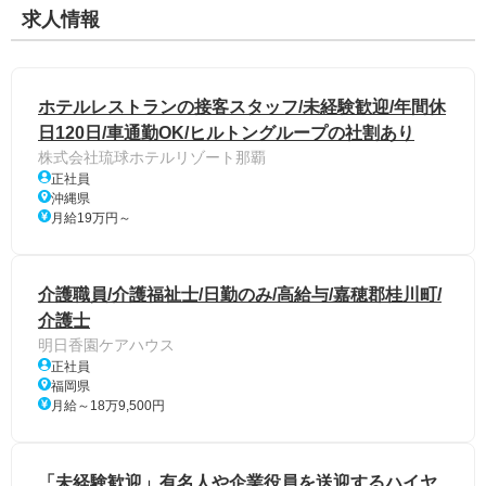
求人情報
ホテルレストランの接客スタッフ/未経験歓迎/年間休
日120日/車通勤OK/ヒルトングループの社割あり
株式会社琉球ホテルリゾート那覇
正社員
沖縄県
月給19万円～
介護職員/介護福祉士/日勤のみ/高給与/嘉穂郡桂川町/
介護士
明日香園ケアハウス
正社員
福岡県
月給～18万9,500円
「未経験歓迎」有名人や企業役員を送迎するハイヤ