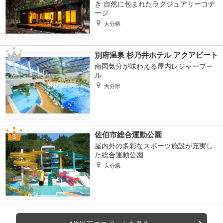
き 自然に包まれたラグジュアリーコテ
ージ
大分県
別府温泉 杉乃井ホテル アクアビート
南国気分が味わえる屋内レジャープー
ル
大分県
佐伯市総合運動公園
屋内外の多彩なスポーツ施設が充実し
た総合運動公園
大分県