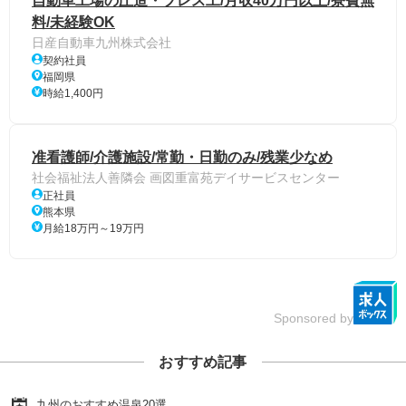
自動車工場の圧造・プレス工/月収40万円以上/寮費無
料/未経験OK
日産自動車九州株式会社
契約社員
福岡県
時給1,400円
准看護師/介護施設/常勤・日勤のみ/残業少なめ
社会福祉法人善隣会 画図重富苑デイサービスセンター
正社員
熊本県
月給18万円～19万円
Sponsored by
おすすめ記事
九州のおすすめ温泉20選