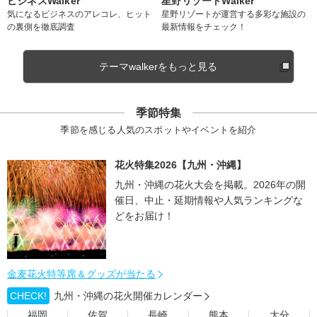
ビジネスWalker
星野リゾートWalker
気になるビジネスのアレコレ、ヒット
星野リゾートが運営する多彩な施設の
の裏側を徹底調査
最新情報をチェック！
テーマwalkerをもっと見る
季節特集
季節を感じる人気のスポットやイベントを紹介
花火特集2026【九州・沖縄】
九州・沖縄の花火大会を掲載。2026年の開
催日、中止・延期情報や人気ランキングな
どをお届け！
金麦花火特等席＆グッズが当たる
CHECK!
九州・沖縄の花火開催カレンダー
福岡
佐賀
長崎
熊本
大分