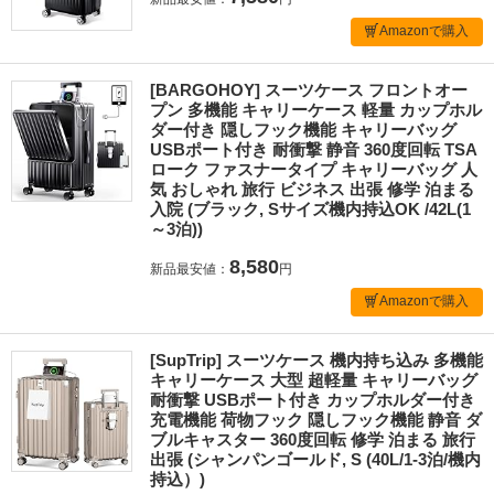
Amazonで購入
[BARGOHOY] スーツケース フロントオー
プン 多機能 キャリーケース 軽量 カップホル
ダー付き 隠しフック機能 キャリーバッグ
USBポート付き 耐衝撃 静音 360度回転 TSA
ローク ファスナータイプ キャリーバッグ 人
気 おしゃれ 旅行 ビジネス 出張 修学 泊まる
入院 (ブラック, Sサイズ機内持込OK /42L(1
～3泊))
8,580
新品最安値：
円
Amazonで購入
[SupTrip] スーツケース 機内持ち込み 多機能
キャリーケース 大型 超軽量 キャリーバッグ
耐衝撃 USBポート付き カップホルダー付き
充電機能 荷物フック 隠しフック機能 静音 ダ
ブルキャスター 360度回転 修学 泊まる 旅行
出張 (シャンパンゴールド, S (40L/1-3泊/機内
持込）)