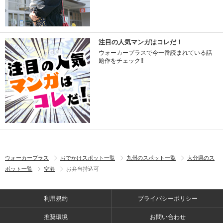
注目の人気マンガはコレだ！
ウォーカープラスで今一番読まれている話
題作をチェック!!
ウォーカープラス
おでかけスポット一覧
九州のスポット一覧
大分県のス
ポット一覧
空港
お弁当持込可
利用規約
プライバシーポリシー
推奨環境
お問い合わせ