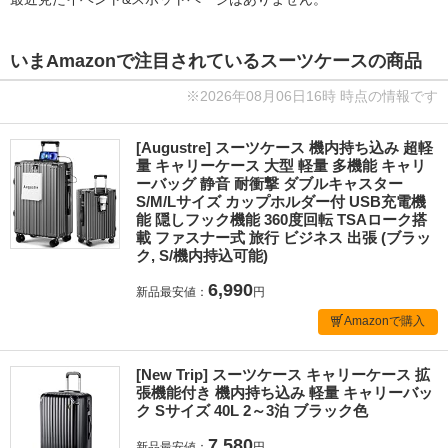
いまAmazonで注目されているスーツケースの商品
※2026年08月06日16時 時点の情報です
[Augustre] スーツケース 機内持ち込み 超軽
量 キャリーケース 大型 軽量 多機能 キャリ
ーバッグ 静音 耐衝撃 ダブルキャスター
S/M/Lサイズ カップホルダー付 USB充電機
能 隠しフック機能 360度回転 TSAローク搭
載 ファスナー式 旅行 ビジネス 出張 (ブラッ
ク, S/機内持込可能)
6,990
新品最安値：
円
Amazonで購入
[New Trip] スーツケース キャリーケース 拡
張機能付き 機内持ち込み 軽量 キャリーバッ
ク Sサイズ 40L 2～3泊 ブラック色
7,580
新品最安値：
円