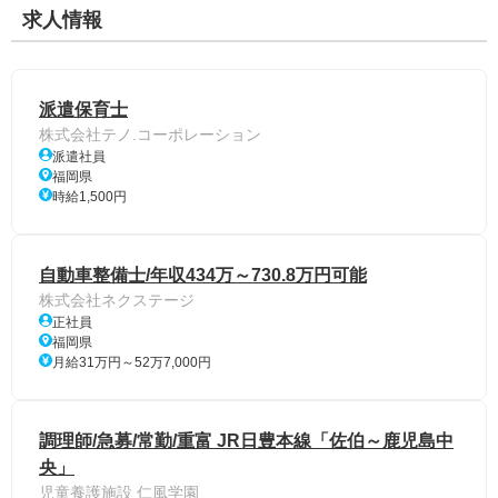
求人情報
派遣保育士
株式会社テノ.コーポレーション
派遣社員
福岡県
時給1,500円
自動車整備士/年収434万～730.8万円可能
株式会社ネクステージ
正社員
福岡県
月給31万円～52万7,000円
調理師/急募/常勤/重富 JR日豊本線「佐伯～鹿児島中
央」
児童養護施設 仁風学園