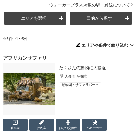
ウォーカープラス掲載の駅・路線について
エリアを選択
目的から探す
全5件中1〜5件
エリアや条件で絞り込む
アフリカンサファリ
たくさんの動物に大接近
大分県
宇佐市
動物園・サファリパーク
駐車場
授乳室
おむつ
交換台
ベビーカー