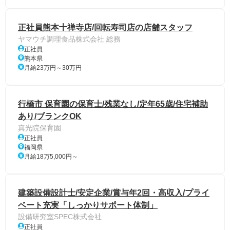
正社員熊本十禅寺店/回転寿司店の店舗スタッフ
ヤマウチ調理食品株式会社 総務
正社員
熊本県
月給23万円～30万円
行橋市 保育園の保育士/残業なし/定年65歳/住宅補助
あり/ブランクOK
真光院保育園
正社員
福岡県
月給18万5,000円～
建築設備設計士/安定企業/賞与年2回・高収入/プライ
ベート充実「しっかりサポート体制」
設備研究室SPEC株式会社
正社員