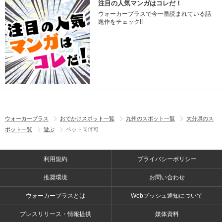
注目の人気マンガはコレだ！
ウォーカープラスで今一番読まれている話
題作をチェック!!
ウォーカープラス
おでかけスポット一覧
九州のスポット一覧
大分県のス
ポット一覧
遊ぶ
ペット同伴可
利用規約
プライバシーポリシー
推奨環境
お問い合わせ
ウォーカープラスとは
Webプッシュ通知について
プレスリリース・情報提供
媒体資料