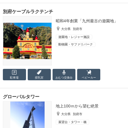
別府ケーブルラクテンチ
昭和4年創業「九州最古の遊園地」
大分県
別府市
遊園地・レジャー施設
動物園・サファリパーク
駐車場
授乳室
おむつ
交換台
ベビーカー
グローバルタワー
地上100ｍから望む絶景
大分県
別府市
展望台・タワー・橋