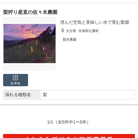
梨狩り産直の佐々木農園
澄んだ空気と美味しい水で育む梨畑
大分県
玖珠郡九重町
観光農園
駐車場
採れる種類名
梨
1/1
（全5件中1〜5件）