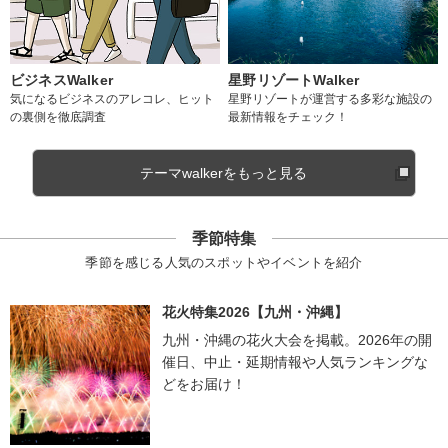
ビジネスWalker
星野リゾートWalker
気になるビジネスのアレコレ、ヒット
星野リゾートが運営する多彩な施設の
の裏側を徹底調査
最新情報をチェック！
テーマwalkerをもっと見る
季節特集
季節を感じる人気のスポットやイベントを紹介
花火特集2026【九州・沖縄】
九州・沖縄の花火大会を掲載。2026年の開
催日、中止・延期情報や人気ランキングな
どをお届け！