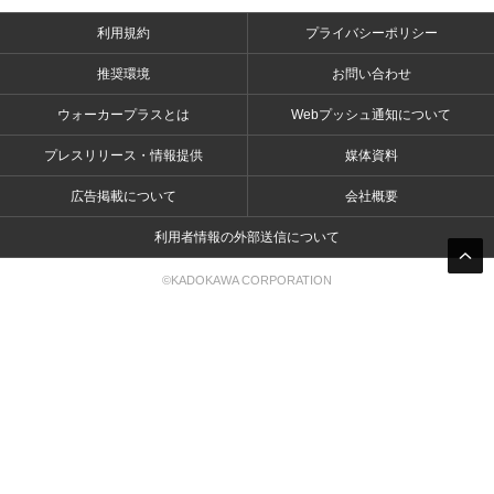
利用規約
プライバシーポリシー
推奨環境
お問い合わせ
ウォーカープラスとは
Webプッシュ通知について
プレスリリース・情報提供
媒体資料
広告掲載について
会社概要
利用者情報の外部送信について
©KADOKAWA CORPORATION