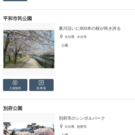
平和市民公園
裏川沿いに800本の桜が咲き誇る
大分県
大分市
公園
入場無料
駐車場
別府公園
別府市のシンボルパーク
大分県
別府市
公園