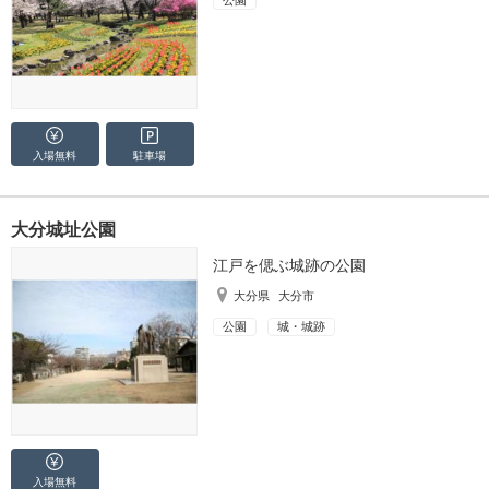
入場無料
駐車場
大分城址公園
江戸を偲ぶ城跡の公園
大分県
大分市
公園
城・城跡
入場無料