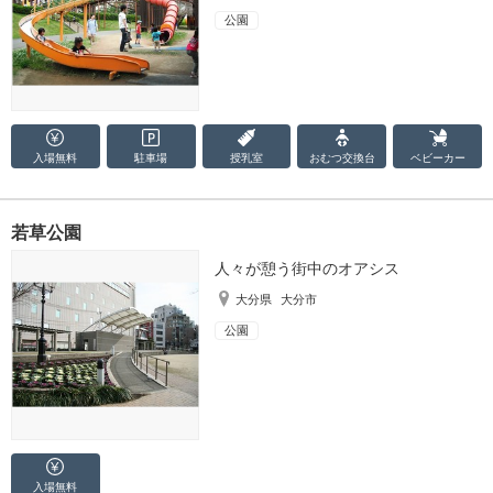
公園
入場無料
駐車場
授乳室
おむつ
交換台
ベビーカー
若草公園
人々が憩う街中のオアシス
大分県
大分市
公園
入場無料