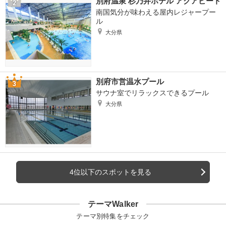
別府温泉 杉乃井ホテル アクアビート
南国気分が味わえる屋内レジャープー
ル
大分県
別府市営温水プール
サウナ室でリラックスできるプール
大分県
4位以下のスポットを見る
テーマWalker
テーマ別特集をチェック