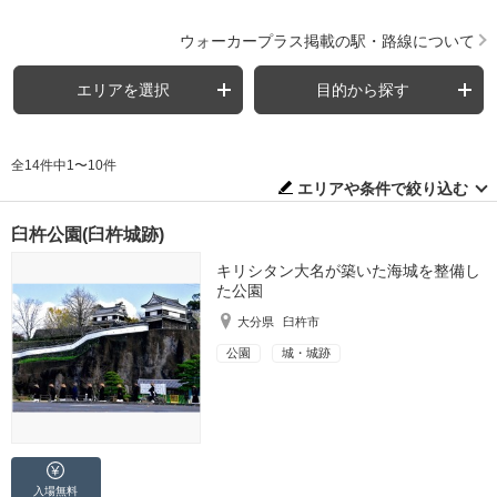
ウォーカープラス掲載の駅・路線について
エリアを選択
目的から探す
全14件中1〜10件
エリアや条件で絞り込む
臼杵公園(臼杵城跡)
キリシタン大名が築いた海城を整備し
た公園
大分県
臼杵市
公園
城・城跡
入場無料