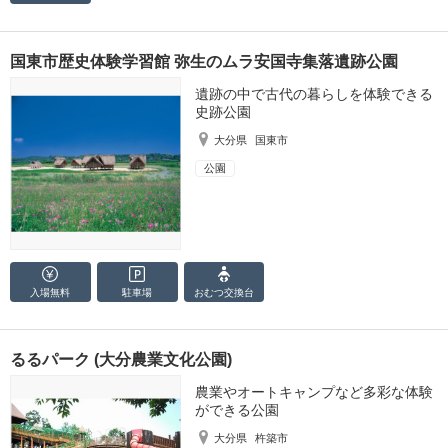
国東市歴史体験学習館 弥生のムラ安国寺集落遺跡公園
遺跡の中で古代の暮らしを体験できる
史跡公園
大分県
国東市
公園
入場無料
駐車場
おむつ
交換台
るるパーク (大分農業文化公園)
農業やオートキャンプなど多彩な体験
ができる公園
大分県
杵築市