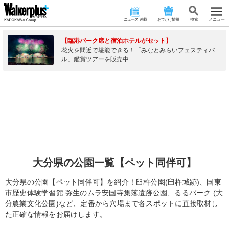
ニュース･連載
おでかけ情報
検 索
メニュー
【臨港パーク席と宿泊ホテルがセット】
花火を間近で堪能できる！「みなとみらいフェスティバ
ル」鑑賞ツアーを販売中
大分県の公園一覧【ペット同伴可】
大分県の公園【ペット同伴可】を紹介！臼杵公園(臼杵城跡)、国東
市歴史体験学習館 弥生のムラ安国寺集落遺跡公園、るるパーク (大
分農業文化公園)など、定番から穴場まで各スポットに直接取材し
た正確な情報をお届けします。