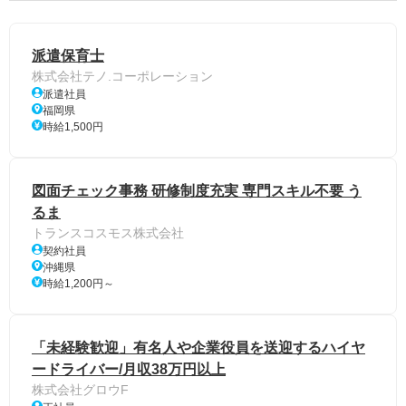
派遣保育士
株式会社テノ.コーポレーション
派遣社員
福岡県
時給1,500円
図面チェック事務 研修制度充実 専門スキル不要 う
るま
トランスコスモス株式会社
契約社員
沖縄県
時給1,200円～
「未経験歓迎」有名人や企業役員を送迎するハイヤ
ードライバー/月収38万円以上
株式会社グロウF