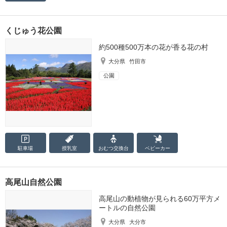
くじゅう花公園
約500種500万本の花が香る花の村
大分県
竹田市
公園
駐車場
授乳室
おむつ
交換台
ベビーカー
高尾山自然公園
高尾山の動植物が見られる60万平方メ
ートルの自然公園
大分県
大分市