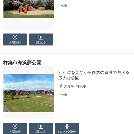
公園
入場無料
駐車場
杵築市海浜夢公園
守江湾を見ながら多数の遊具で遊べる
広大な公園
大分県
杵築市
公園
入場無料
駐車場
おむつ
交換台