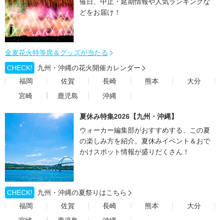
催日、中止・延期情報や人気ランキングな
どをお届け！
金麦花火特等席＆グッズが当たる
CHECK!
九州・沖縄の花火開催カレンダー
福岡
佐賀
長崎
熊本
大分
宮崎
鹿児島
沖縄
夏休み特集2026【九州・沖縄】
ウォーカー編集部がおすすめする、この夏
の楽しみ方を紹介。夏休みイベント＆おで
かけスポット情報が盛りだくさん！
CHECK!
九州・沖縄の夏祭りはこちら
福岡
佐賀
長崎
熊本
大分