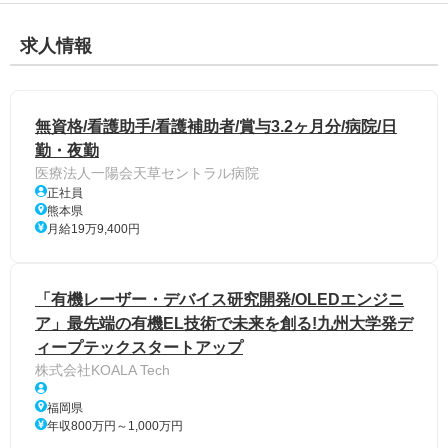
求人情報
無資格/看護助手/看護補助者/賞与3.2ヶ月分/病院/日
勤・夜勤
医療法人一陽会天草セントラル病院
正社員
熊本県
月給19万9,400円
「有機レーザー・デバイス研究開発/OLEDエンジニ
ア」最先端の有機EL技術で未来を創る!九州大学発デ
ィープテックスタートアップ
株式会社KOALA Tech
福岡県
年収800万円～1,000万円