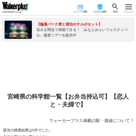
ニュース･連載
おでかけ情報
検 索
メニュー
【臨港パーク席と宿泊ホテルがセット】
花火を間近で堪能できる！「みなとみらいフェスティバ
ル」鑑賞ツアーを販売中
宮崎県の科学館一覧【お弁当持込可】【恋人
と・夫婦で】
ウォーカープラス掲載の駅・路線について
該当の検索結果は0件でした。