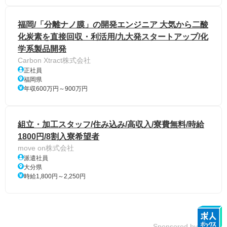
福岡/「分離ナノ膜」の開発エンジニア 大気から二酸
化炭素を直接回収・利活用/九大発スタートアップ/化
学系製品開発
Carbon Xtract株式会社
正社員
福岡県
年収600万円～900万円
組立・加工スタッフ/住み込み/高収入/寮費無料/時給
1800円/8割入寮希望者
move on株式会社
派遣社員
大分県
時給1,800円～2,250円
Sponsored by