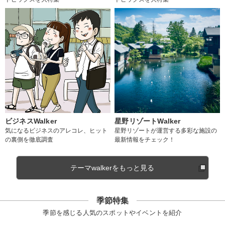
ビジネスWalker
星野リゾートWalker
気になるビジネスのアレコレ、ヒット
星野リゾートが運営する多彩な施設の
の裏側を徹底調査
最新情報をチェック！
テーマwalkerをもっと見る
季節特集
季節を感じる人気のスポットやイベントを紹介