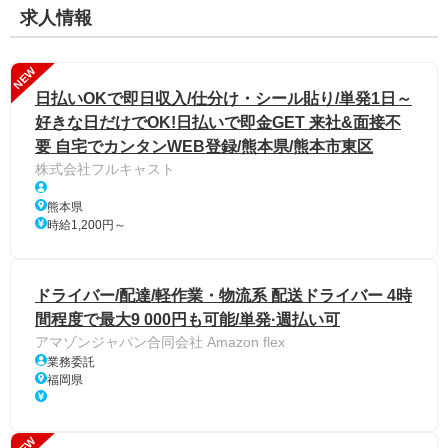
求人情報
NEW
日払いOKで即日収入/仕分け・シール貼り/単発1日～
好きな日だけでOK!日払いで即金GET 来社&面接不
要 自宅でカンタンWEB登録/熊本県/熊本市東区
株式会社フルキャスト
熊本県
時給1,200円～
ドライバー/配達/軽作業・物流系 配送ドライバー 4時
間程度で最大9 000円も可能/単発·週払い可
アマゾンジャパン合同会社 Amazon flex
業務委託
福岡県
NEW