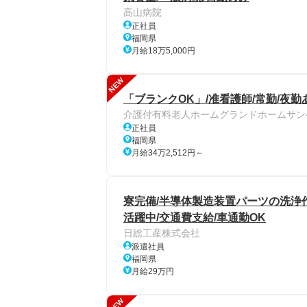
高山病院
正社員
福岡県
月給18万5,000円
NEW
「ブランクOK」/准看護師/常勤/夜勤
介護付有料老人ホームグランドホームサン
正社員
福岡県
月給34万2,512円～
寮完備/半導体製造装置パーツの洗浄
活躍中/交通費支給/車通勤OK
日総工産株式会社
派遣社員
福岡県
月給29万円
NEW