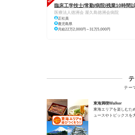
臨床工学技士/常勤/病院/残業10時間
医療法人徳洲会 屋久島徳洲会病院
正社員
鹿児島県
月給22万2,000円～31万5,000円
テ
テー
東海満喫Walker
東海エリアを楽しむた
ュースやトピックスを