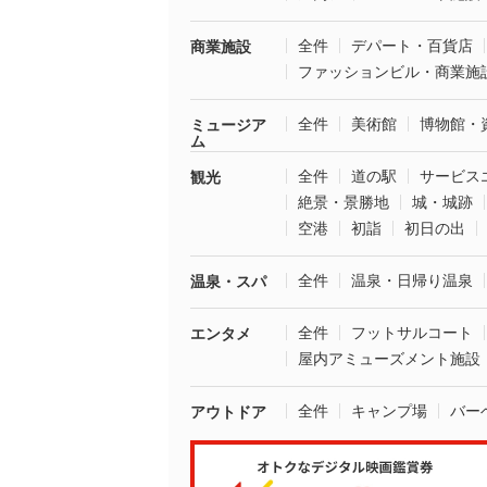
全件
デパート・百貨店
商業施設
ファッションビル・商業施
全件
美術館
博物館・
ミュージア
ム
全件
道の駅
サービス
観光
絶景・景勝地
城・城跡
空港
初詣
初日の出
全件
温泉・日帰り温泉
温泉・スパ
全件
フットサルコート
エンタメ
屋内アミューズメント施設
全件
キャンプ場
バー
アウトドア