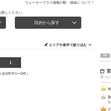
ウォーカープラス掲載の駅・路線について
お探しください。
目的から探す
エリアや条件で絞り込む
1
宮
1（全0件中1〜0件）
8月
都
夏
な
ざ