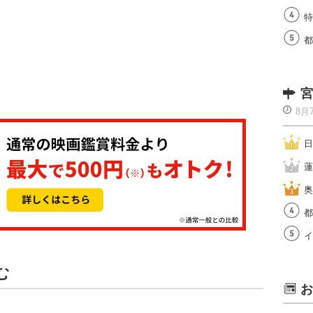
特
都
宮
8月
日
蓮
奥
都
イ
む
お