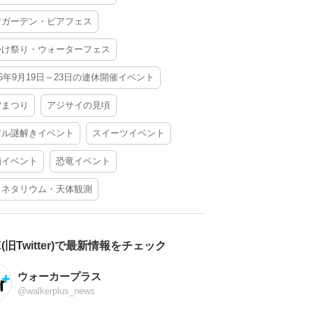
アガーデン・ビアフェス
かけ祭り・ウォーターフェス
26年9月19日～23日の連休開催イベント
夕まつり
アジサイの見頃
アル謎解きイベント
スイーツイベント
酒イベント
恐竜イベント
ラネタリウム・天体観測
X(旧Twitter)で最新情報をチェック
ウォーカープラス
@walkerplus_news