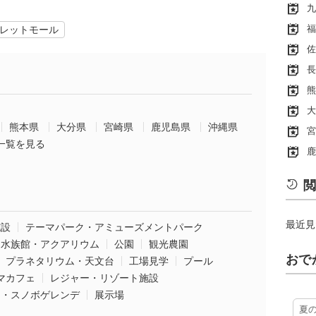
九
福
レットモール
佐
長
熊
大
熊本県
大分県
宮崎県
鹿児島県
沖縄県
宮
一覧を見る
鹿
閲
最近見
施設
テーマパーク・アミューズメントパーク
水族館・アクアリウム
公園
観光農園
おで
プラネタリウム・天文台
工場見学
プール
マカフェ
レジャー・リゾート施設
ー・スノボゲレンデ
展示場
夏