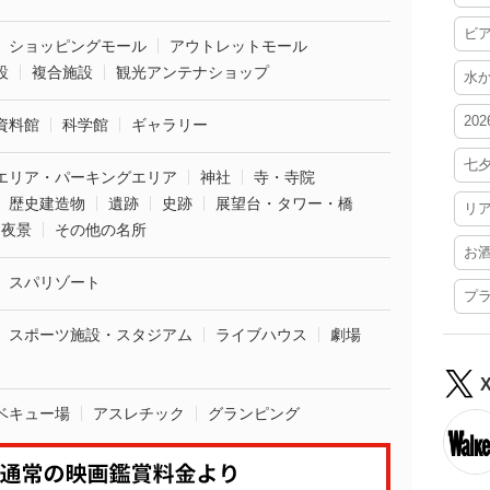
ビ
ショッピングモール
アウトレットモール
設
複合施設
観光アンテナショップ
水
20
資料館
科学館
ギャラリー
七
エリア・パーキングエリア
神社
寺・寺院
歴史建造物
遺跡
史跡
展望台・タワー・橋
リ
夜景
その他の名所
お
スパリゾート
プ
スポーツ施設・スタジアム
ライブハウス
劇場
ベキュー場
アスレチック
グランピング