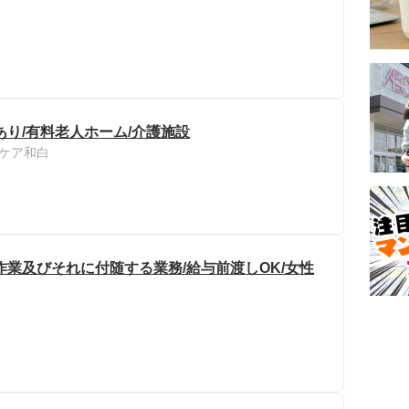
あり/有料老人ホーム/介護施設
ケア和白
作業及びそれに付随する業務/給与前渡しOK/女性