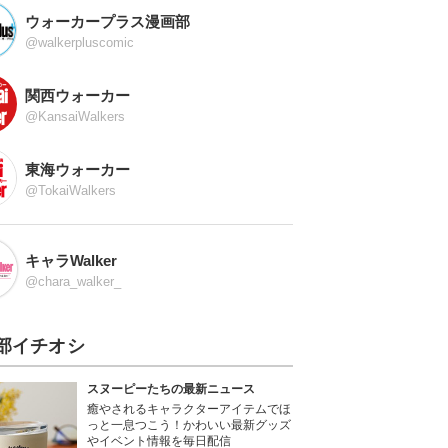
ウォーカープラス漫画部
@walkerpluscomic
関西ウォーカー
@KansaiWalkers
東海ウォーカー
@TokaiWalkers
キャラWalker
@chara_walker_
部イチオシ
スヌーピーたちの最新ニュース
癒やされるキャラクターアイテムでほ
っと一息つこう！かわいい最新グッズ
やイベント情報を毎日配信