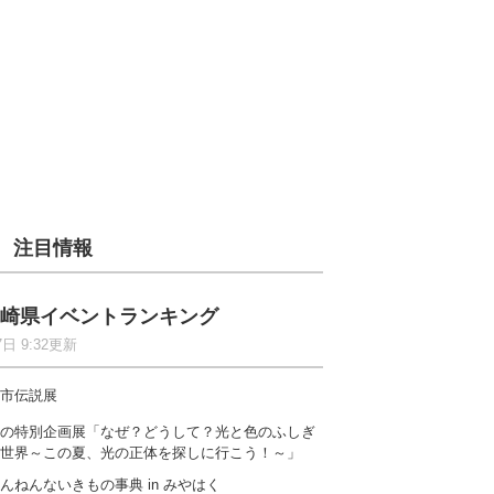
注目情報
崎県イベントランキング
7日 9:32更新
市伝説展
の特別企画展「なぜ？どうして？光と色のふしぎ
世界～この夏、光の正体を探しに行こう！～」
んねんないきもの事典 in みやはく