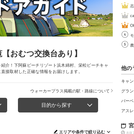
志
c
O
モ
農
覧【おむつ交換台あり】
を紹介！下阿蘇ビーチリゾート浜木綿村、栄松ビーチキャ
他の
に直接取材した正確な情報をお届けします。
キャン
ウォーカープラス掲載の駅・路線について
グラン
バーベ
目的から探す
アスレ
宮
エリアや条件で絞り込む
8月