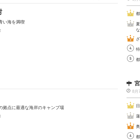
村
都
青い海を満喫
夏
な
市
ざ
特
都
宮
8月
日
の拠点に最適な海岸のキャンプ場
蓮
市
奥
都