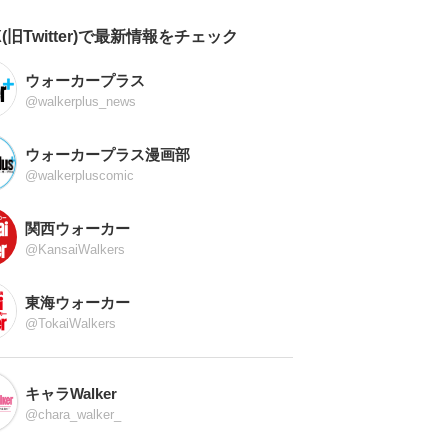
全国
北海道
東北
関東
北陸
東海
関西
中国
X(旧Twitter)で最新情報をチェック
九州
ウォーカープラス
@walkerplus_news
キャンプ場ランキングをもっと見る
ウォーカープラス漫画部
@walkerpluscomic
関西ウォーカー
@KansaiWalkers
東海ウォーカー
@TokaiWalkers
キャラWalker
@chara_walker_