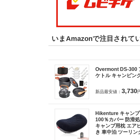
いまAmazonで注目され
Overmont DS
ケトル キャンピング
3,730
新品最安値：
Hikenture キ
100％カバー 防滑
キャンプ用枕 エアピ
き 車中泊 ツーリン