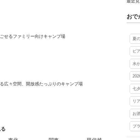
最近見
おで
ごせるファミリー向けキャンプ場
夏
ビ
水
20
る広々空間、開放感たっぷりのキャンプ場
七
リ
お
プ
見る
エリアご