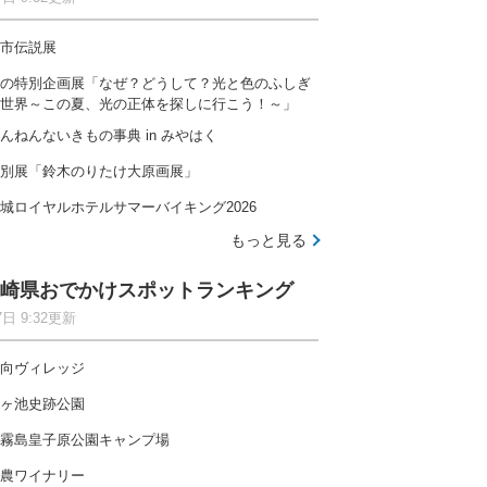
市伝説展
の特別企画展「なぜ？どうして？光と色のふしぎ
世界～この夏、光の正体を探しに行こう！～」
んねんないきもの事典 in みやはく
別展「鈴木のりたけ大原画展」
城ロイヤルホテルサマーバイキング2026
もっと見る
崎県おでかけスポットランキング
7日 9:32更新
向ヴィレッジ
ヶ池史跡公園
霧島皇子原公園キャンプ場
農ワイナリー