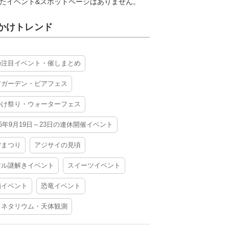
たイベント&スポットページはありません。
かけトレンド
自然の中で快適に過ごせるファミリー向けキャンプ場
の注目イベント・催しまとめ
アガーデン・ビアフェス
かけ祭り・ウォーターフェス
26年9月19日～23日の連休開催イベント
木津川沿いにひろがる広々空間、開放感たっぷりのキャ
夕まつり
アジサイの見頃
アル謎解きイベント
スイーツイベント
酒イベント
恐竜イベント
ラネタリウム・天体観測
とのキャンプ場ランキングを見る