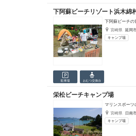
下阿蘇ビーチリゾート浜木綿
下阿蘇ビーチの
宮崎県
延岡
キャンプ場
駐車場
おむつ
交換台
栄松ビーチキャンプ場
マリンスポーツ
宮崎県
日南
キャンプ場