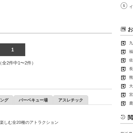
イ
お
九
1
福
佐
1（全2件中1〜2件）
長
熊
大
宮
ング
バーベキュー場
アスレチック
鹿
閲
楽しむ全20種のアトラクション