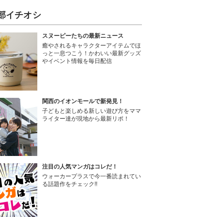
部イチオシ
スヌーピーたちの最新ニュース
癒やされるキャラクターアイテムでほ
っと一息つこう！かわいい最新グッズ
やイベント情報を毎日配信
関西のイオンモールで新発見！
子どもと楽しめる新しい遊び方をママ
ライター達が現地から最新リポ！
注目の人気マンガはコレだ！
ウォーカープラスで今一番読まれてい
る話題作をチェック!!