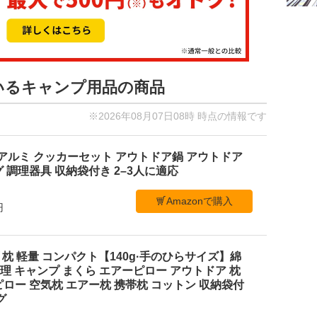
ているキャンプ用品の商品
※2026年08月07日08時 時点の情報です
-300 アルミ クッカーセット アウトドア鍋 アウトドア
 調理器具 収納袋付き 2–3人に適応
Amazonで購入
円
ャンプ 枕 軽量 コンパクト【140g·手のひらサイズ】綿
処理 キャンプ まくら エアーピロー アウトドア 枕
ロー 空気枕 エアー枕 携帯枕 コットン 収納袋付
グ