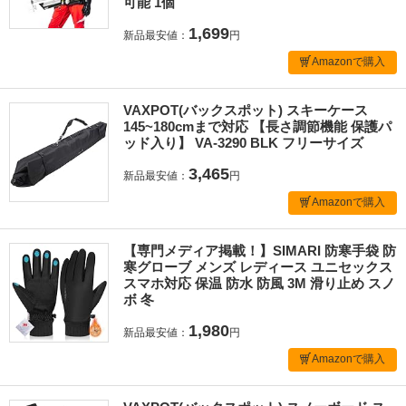
可能 1個
1,699
新品最安値：
円
Amazonで購入
VAXPOT(バックスポット) スキーケース
145~180cmまで対応 【長さ調節機能 保護パ
ッド入り】 VA-3290 BLK フリーサイズ
3,465
新品最安値：
円
Amazonで購入
【専門メディア掲載！】SIMARI 防寒手袋 防
寒グローブ メンズ レディース ユニセックス
スマホ対応 保温 防水 防風 3M 滑り止め スノ
ボ 冬
1,980
新品最安値：
円
Amazonで購入