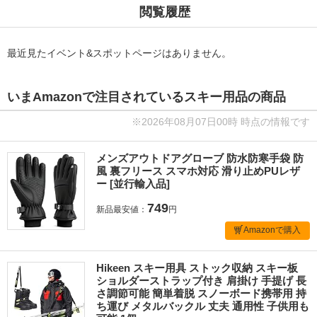
閲覧履歴
最近見たイベント&スポットページはありません。
いまAmazonで注目されているスキー用品の商品
※2026年08月07日00時 時点の情報です
メンズアウトドアグローブ 防水防寒手袋 防
風 裏フリース スマホ対応 滑り止めPUレザ
ー [並行輸入品]
749
新品最安値：
円
Amazonで購入
Hikeen スキー用具 ストック収納 スキー板
ショルダーストラップ付き 肩掛け 手提げ 長
さ調節可能 簡単着脱 スノーボード携帯用 持
ち運び メタルバックル 丈夫 通用性 子供用も