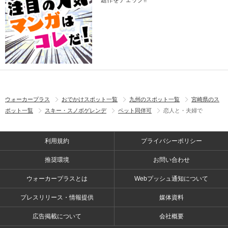
題作をチェック!!
ウォーカープラス
おでかけスポット一覧
九州のスポット一覧
宮崎県のス
ポット一覧
スキー・スノボゲレンデ
ペット同伴可
恋人と・夫婦で
利用規約
プライバシーポリシー
推奨環境
お問い合わせ
ウォーカープラスとは
Webプッシュ通知について
プレスリリース・情報提供
媒体資料
広告掲載について
会社概要