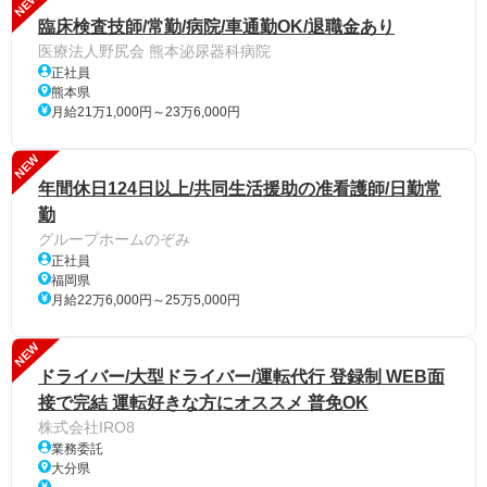
NEW
臨床検査技師/常勤/病院/車通勤OK/退職金あり
医療法人野尻会 熊本泌尿器科病院
正社員
熊本県
月給21万1,000円～23万6,000円
NEW
年間休日124日以上/共同生活援助の准看護師/日勤常
勤
グループホームのぞみ
正社員
福岡県
月給22万6,000円～25万5,000円
NEW
ドライバー/大型ドライバー/運転代行 登録制 WEB面
接で完結 運転好きな方にオススメ 普免OK
株式会社IRO8
業務委託
大分県