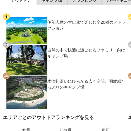
アウトドア
キャンプ場
グランピング
バーベキュ
伊勢志摩の大自然で楽しむ全20種のアトラ
クション
自然の中で快適に過ごせるファミリー向け
キャンプ場
木津川沿いにひろがる広々空間、開放感た
っぷりのキャンプ場
エリアごとのアウトドアランキングを見る
全国
北海道
東北