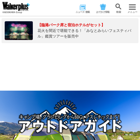
ニュース･連載
おでかけ情報
検 索
メニュー
【臨港パーク席と宿泊ホテルがセット】
花火を間近で堪能できる！「みなとみらいフェスティバ
ル」鑑賞ツアーを販売中