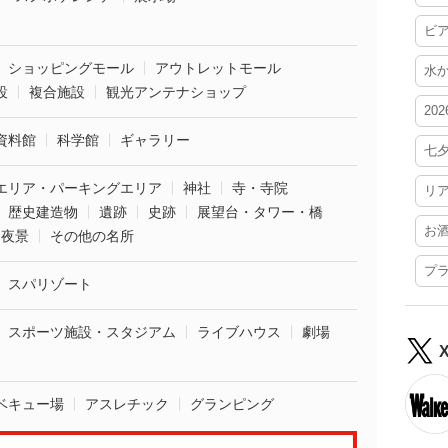
ビ
ショッピングモール
アウトレットモール
水
設
複合施設
観光アンテナショップ
20
資料館
科学館
ギャラリー
七
エリア・パーキングエリア
神社
寺・寺院
リ
歴史建造物
遺跡
史跡
展望台・タワー・橋
お
夜景
その他の名所
プ
スパリゾート
スポーツ施設・スタジアム
ライブハウス
劇場
ベキュー場
アスレチック
グランピング