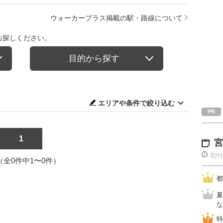
ウォーカープラス掲載の駅・路線について
お探しください。
目的から探す
エリアや条件で絞り込む
1
宮
8月
1（全0件中1〜0件）
都
夏
な
特