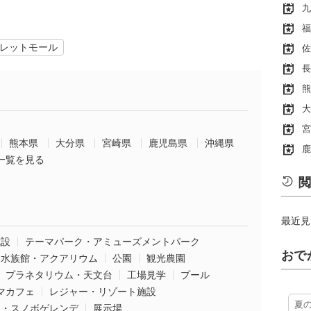
九
福
レットモール
佐
長
熊
大
宮
熊本県
大分県
宮崎県
鹿児島県
沖縄県
鹿
一覧を見る
閲
最近見
施設
テーマパーク・アミューズメントパーク
おで
水族館・アクアリウム
公園
観光農園
プラネタリウム・天文台
工場見学
プール
マカフェ
レジャー・リゾート施設
夏
ー・スノボゲレンデ
展示場