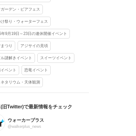
アガーデン・ビアフェス
かけ祭り・ウォーターフェス
26年9月19日～23日の連休開催イベント
夕まつり
アジサイの見頃
アル謎解きイベント
スイーツイベント
酒イベント
恐竜イベント
ラネタリウム・天体観測
X(旧Twitter)で最新情報をチェック
ウォーカープラス
@walkerplus_news