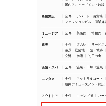
屋内アミューズメント施設
全件
デパート・百貨店
商業施設
ファッションビル・商業施
全件
美術館
博物館・
ミュージア
ム
全件
道の駅
サービス
観光
絶景・景勝地
城・城跡
空港
初詣
初日の出
全件
温泉・日帰り温泉
温泉・スパ
全件
フットサルコート
エンタメ
屋内アミューズメント施設
全件
キャンプ場
バー
アウトドア