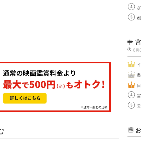
ざ
都
宮
8月
イ
奥
日
宮
天
む
お