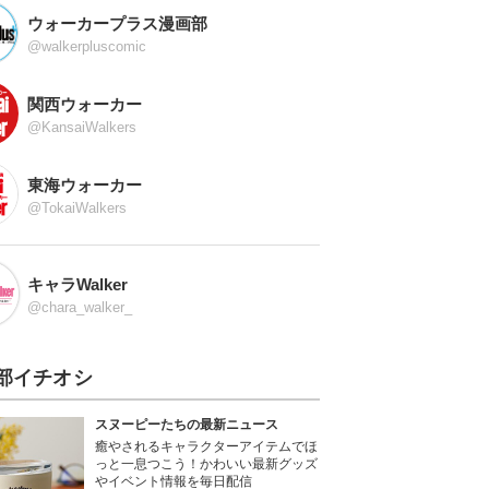
ウォーカープラス漫画部
@walkerpluscomic
関西ウォーカー
@KansaiWalkers
東海ウォーカー
@TokaiWalkers
キャラWalker
@chara_walker_
部イチオシ
スヌーピーたちの最新ニュース
癒やされるキャラクターアイテムでほ
っと一息つこう！かわいい最新グッズ
やイベント情報を毎日配信