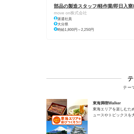
部品の製造スタッフ/軽作業/即日入寮/
move on株式会社
派遣社員
大分県
時給1,800円～2,250円
テ
テー
東海満喫Walker
東海エリアを楽しむた
ュースやトピックスを