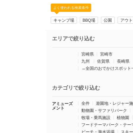
よく使われる検索条件
キャンプ場
BBQ場
公園
アウト
エリアで絞り込む
宮崎県
宮崎市
九州
佐賀県
長崎県
→全国のおでかけスポット
カテゴリで絞り込む
全件
遊園地・レジャー
アミューズ
メント
動物園・サファリパーク
牧場・乗馬施設
植物園
フードテーマパーク・テー
ビーチ・海水浴場
スキ