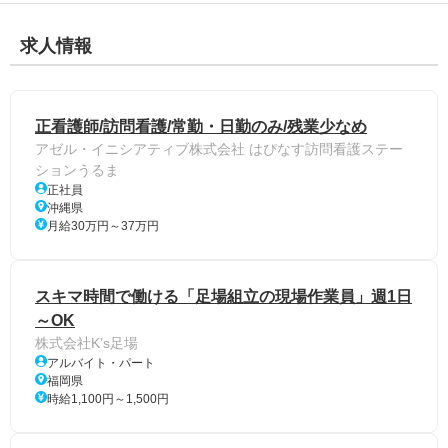
求人情報
正看護師/訪問看護/常勤・日勤のみ/残業少なめ
アゼル・イニシアティブ株式会社 はぴなす訪問看護ステー
ションうるま
正社員
沖縄県
月給30万円～37万円
スキマ時間で働ける「足場組立の現場作業員」週1日
～OK
株式会社K’s足場
アルバイト・パート
福岡県
時給1,100円～1,500円