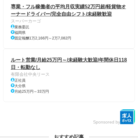
専業・フル稼働者の平均月収実績52万円超/軽貨物オ
ーナードライバー/完全自由シフト/未経験歓迎
スーパーカーゴ
業務委託
福岡県
固定報酬1万2,166円～2万7,082円
ルート営業/月給25万円～/未経験大歓迎/年間休日118
日・転勤なし
有限会社中央リース
正社員
大分県
月給25万円～33万円
Sponsored by
おすすめ記事