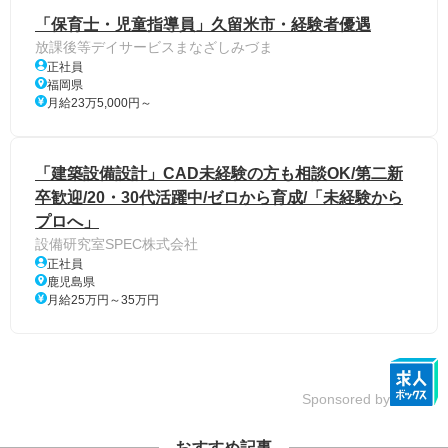
「保育士・児童指導員」久留米市・経験者優遇
放課後等デイサービスまなざしみづま
正社員
福岡県
月給23万5,000円～
「建築設備設計」CAD未経験の方も相談OK/第二新
卒歓迎/20・30代活躍中/ゼロから育成/「未経験から
プロへ」
設備研究室SPEC株式会社
正社員
鹿児島県
月給25万円～35万円
Sponsored by
おすすめ記事