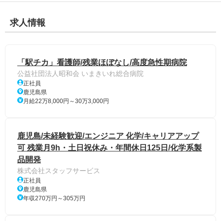
求人情報
「駅チカ」看護師/残業ほぼなし/高度急性期病院
公益社団法人昭和会 いまきいれ総合病院
正社員
鹿児島県
月給22万8,000円～30万3,000円
鹿児島/未経験歓迎/エンジニア 化学/キャリアアップ
可 残業月9h・土日祝休み・年間休日125日/化学系製
品開発
株式会社スタッフサービス
正社員
鹿児島県
年収270万円～305万円