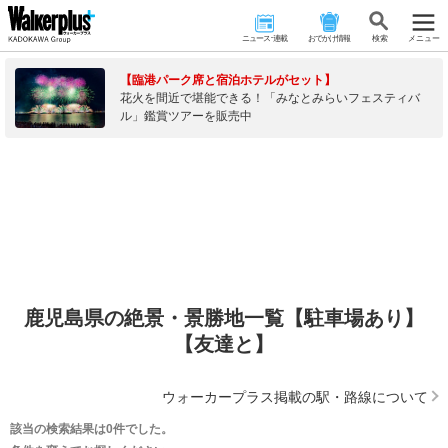
ニュース･連載
おでかけ情報
検 索
メニュー
【臨港パーク席と宿泊ホテルがセット】
花火を間近で堪能できる！「みなとみらいフェスティバ
ル」鑑賞ツアーを販売中
鹿児島県の絶景・景勝地一覧【駐車場あり】
【友達と】
ウォーカープラス掲載の駅・路線について
該当の検索結果は0件でした。