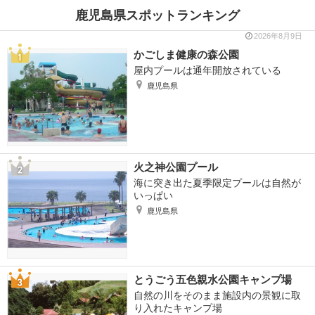
鹿児島県スポットランキング
2026年8月9日
かごしま健康の森公園
屋内プールは通年開放されている
鹿児島県
火之神公園プール
海に突き出た夏季限定プールは自然が
いっぱい
鹿児島県
とうごう五色親水公園キャンプ場
自然の川をそのまま施設内の景観に取
り入れたキャンプ場