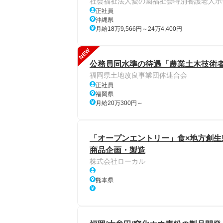
社会福祉法人愛の園福祉会特別養護老人ホ
正社員
沖縄県
月給18万9,566円～24万4,400円
NEW
公務員同水準の待遇「農業土木技術者」
福岡県土地改良事業団体連合会
正社員
福岡県
月給20万300円～
「オープンエントリー」食×地方創生
商品企画・製造
株式会社ローカル
熊本県