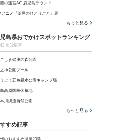
塵の迷宮AC 鹿児島ラウンド
Vアニメ『薬屋のひとりごと』展
もっと見る
児島県おでかけスポットランキング
9日 9:32更新
ごしま健康の森公園
之神公園プール
うごう五色親水公園キャンプ場
島高原国民休養地
本川渓流自然公園
もっと見る
すすめ記事
州のおすすめ温泉20選