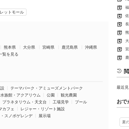
福
レットモール
佐
長
熊
大
熊本県
大分県
宮崎県
鹿児島県
沖縄県
宮
一覧を見る
鹿
閲
最近見
施設
テーマパーク・アミューズメントパーク
水族館・アクアリウム
公園
観光農園
おで
プラネタリウム・天文台
工場見学
プール
マカフェ
レジャー・リゾート施設
ー・スノボゲレンデ
展示場
夏