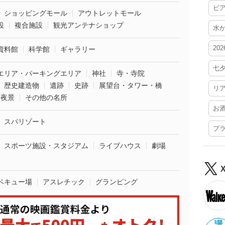
ビ
ショッピングモール
アウトレットモール
設
複合施設
観光アンテナショップ
水
20
資料館
科学館
ギャラリー
七
エリア・パーキングエリア
神社
寺・寺院
歴史建造物
遺跡
史跡
展望台・タワー・橋
リ
夜景
その他の名所
お
スパリゾート
プ
スポーツ施設・スタジアム
ライブハウス
劇場
ベキュー場
アスレチック
グランピング