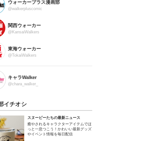
ウォーカープラス漫画部
@walkerpluscomic
関西ウォーカー
@KansaiWalkers
東海ウォーカー
@TokaiWalkers
キャラWalker
@chara_walker_
部イチオシ
スヌーピーたちの最新ニュース
癒やされるキャラクターアイテムでほ
っと一息つこう！かわいい最新グッズ
やイベント情報を毎日配信