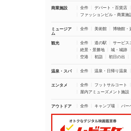
全件
デパート・百貨店
商業施設
ファッションビル・商業施
全件
美術館
博物館・
ミュージア
ム
全件
道の駅
サービス
観光
絶景・景勝地
城・城跡
空港
初詣
初日の出
全件
温泉・日帰り温泉
温泉・スパ
全件
フットサルコート
エンタメ
屋内アミューズメント施設
全件
キャンプ場
バー
アウトドア