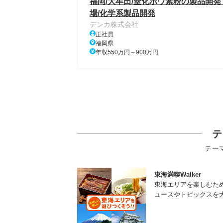
福岡/大牟田/窒化ホウ素粉の製品開発
場/化学系製品開発
デンカ株式会社
正社員
福岡県
年収550万円～900万円
テ
テー
東海満喫Walker
東海エリアを楽しむた
ュースやトピックスを