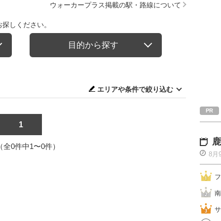
ウォーカープラス掲載の駅・路線について
お探しください。
目的から探す
エリアや条件で絞り込む
1
鹿
1（全0件中1〜0件）
8月
フ
南
サ