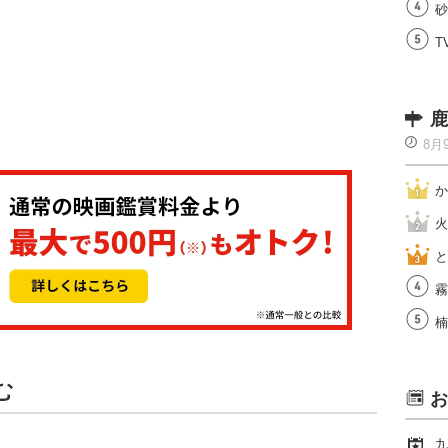
砂
T
鹿
8月
か
火
と
霧
楠
む
お
九