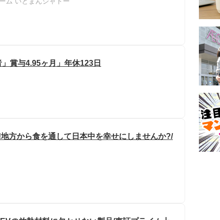
ーム いとまんシャトー
賞与4.95ヶ月」年休123日
!地方から食を通して日本中を幸せにしませんか?/