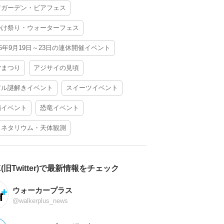
アガーデン・ビアフェス
かけ祭り・ウォーターフェス
26年9月19日～23日の連休開催イベント
夕まつり
アジサイの見頃
アル謎解きイベント
スイーツイベント
酒イベント
恐竜イベント
ラネタリウム・天体観測
X(旧Twitter)で最新情報をチェック
ウォーカープラス
@walkerplus_news