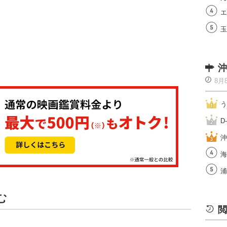
エ
玉
沖
8月
う
D
沖
海
浦
む
閲