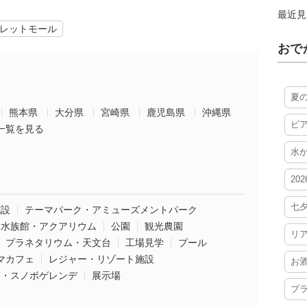
最近見
レットモール
おで
夏
熊本県
大分県
宮崎県
鹿児島県
沖縄県
ビ
一覧を見る
水
20
七
施設
テーマパーク・アミューズメントパーク
水族館・アクアリウム
公園
観光農園
リ
プラネタリウム・天文台
工場見学
プール
マカフェ
レジャー・リゾート施設
お
ー・スノボゲレンデ
展示場
プ