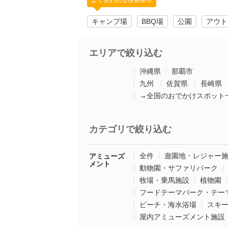
よく使われる検索条件
キャンプ場
BBQ場
公園
アウト
エリアで絞り込む
沖縄県
那覇市
九州
佐賀県
長崎県
→全国のおでかけスポット
カテゴリで絞り込む
全件
遊園地・レジャー
アミューズ
メント
動物園・サファリパーク
牧場・乗馬施設
植物園
フードテーマパーク・テー
ビーチ・海水浴場
スキ
屋内アミューズメント施設