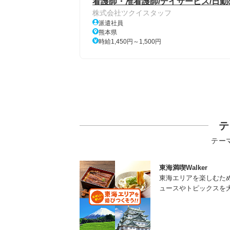
看護師・准看護師/デイサービス/日勤
株式会社ツクイスタッフ
派遣社員
熊本県
時給1,450円～1,500円
テ
テー
東海満喫Walker
東海エリアを楽しむた
ュースやトピックスを