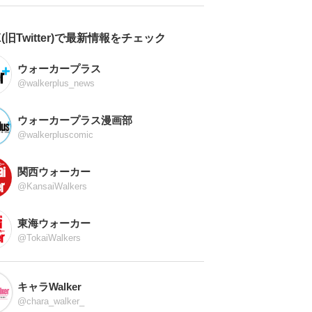
X(旧Twitter)で最新情報をチェック
ウォーカープラス
@walkerplus_news
ウォーカープラス漫画部
@walkerpluscomic
関西ウォーカー
@KansaiWalkers
東海ウォーカー
@TokaiWalkers
キャラWalker
@chara_walker_