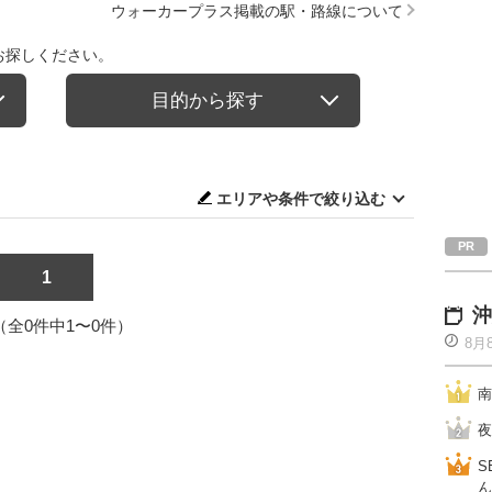
ウォーカープラス掲載の駅・路線について
お探しください。
目的から探す
エリアや条件で絞り込む
1
沖
1（全0件中1〜0件）
8月
南
夜
S
ん