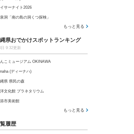
イサーナイト2026
泉洞「南の島の洞くつ探検」
もっと見る
縄県おでかけスポットランキング
8日 9:32更新
んこミュージアム OKINAWA
-naha (ディーナハ)
縄県 県民の森
洋文化館 プラネタリウム
添市美術館
もっと見る
覧履歴