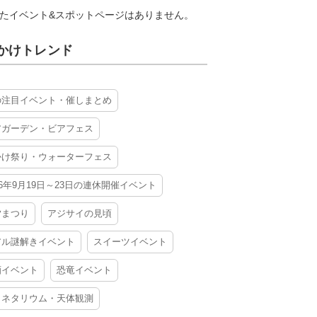
たイベント&スポットページはありません。
かけトレンド
の注目イベント・催しまとめ
アガーデン・ビアフェス
かけ祭り・ウォーターフェス
26年9月19日～23日の連休開催イベント
夕まつり
アジサイの見頃
アル謎解きイベント
スイーツイベント
酒イベント
恐竜イベント
ラネタリウム・天体観測