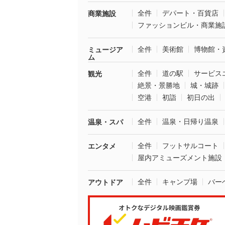
全件
デパート・百貨店
商業施設
ファッションビル・商業施
全件
美術館
博物館・
ミュージア
ム
全件
道の駅
サービス
観光
絶景・景勝地
城・城跡
空港
初詣
初日の出
全件
温泉・日帰り温泉
温泉・スパ
全件
フットサルコート
エンタメ
屋内アミューズメント施設
全件
キャンプ場
バー
アウトドア