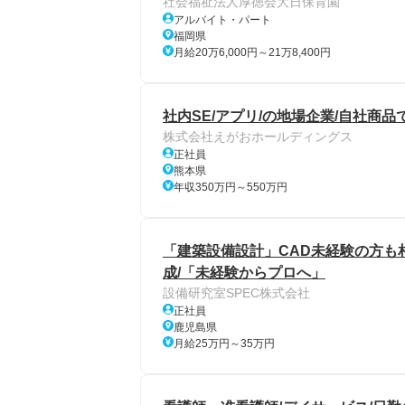
社会福祉法人厚徳会大日保育園
アルバイト・パート
福岡県
月給20万6,000円～21万8,400円
社内SE/アプリ/の地場企業/自社商
株式会社えがおホールディングス
正社員
熊本県
年収350万円～550万円
「建築設備設計」CAD未経験の方も相談
成/「未経験からプロへ」
設備研究室SPEC株式会社
正社員
鹿児島県
月給25万円～35万円